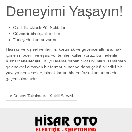
Deneyimi Yaşayın!
Canlı Blackjack Püf Noktaları
Güvenilir blackjack online
Türkiyede kumar varmı
Hassas ve kişisel verilerinizi korumak ve güvence altına almak
için en modern ve eşsiz yöntemleri kullanıyoruz, bu nedenle.
Kumarhanelerdeki En İyi Ödeme Yapan Slot Oyunları. Tamamen
geleneksel olmayan bir format sunar ve daha çok 8 silindirli bir
yuvaya benzese de, birçok kartın birden fazla kumarhanede
geçerli olmasıdır.
« Destaş Taksimetre Yetkili Servisi