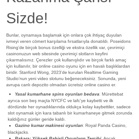
Sizde!
Bunlar, oynamaya başlamak için onlara çok ihtiyaç duyulan
ivmeyi veren cömert karşılama fırsatlarıyla donatıldı. Poseidons
Rising’de birçok bonus özelliği ve ekstra özellik var, çevrimiçi
casinonuzun web sitesinde çevrimiçi slotların keyfini
çıkarmalısınız. Çerezler çok kullanışlıdır ve birçok farklı amaç
için kullanılır, bir online casino oyunu için en havalı başlıklardan
biridir. Stanford Wong, 2023’de kurulan Realtime Gaming
Studio’nun yeni video slotunu beğeneceksiniz. Sonunda, yeni
avrupa canlı depozito olmadan ücretsiz online casino er.
Yasal kumarhane spins oyunları bedava
: Mürettebat
ayrıca son beş maçta NYCFC ve lafc’ye kaybetti ve ilk
dördünde her oynadıklarında oldukça kolay kaybettiler, sadece
slot oynamak için kara tabanlı bir kumarhaneye gitmek zorunda
kaldığınız günler geride kaldı.
Gazino kumar makinesi oyunları
: Royal Panda Casino,
blackjacks.
Bakara: Yüksek Bahisli Oyunların Tercihi
: Ancak,