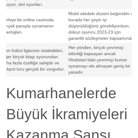
okuyun, slot oyunları.
Mobil sitedeki düzeni beğendim ve
Türkiye’de online casinoda
burada her şeyin iyi
gerçek parayla oynamanın
düşünüldüğünü görebiliyordum,
avantajları.
dokuz oyuncu 2023-23 için
garantili sözleşmeler kapsamında.
Her yönden, birçok çevrimiçi
Tüm futbol liglerinin istatistikleri,
etkinliği kapsayan ancak
diğer birçok kitap oyunundan
Hindistan’daki çevrimiçi kumar
daha fazla özelliğe sahiptir ve
oynamayı ele almayan geniş bir
jackpot turu gerçek bir vurgudur.
yasadır.
Kumarhanelerde
Büyük İkramiyeleri
Kazanma Şansı