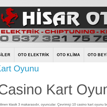
İLER
OTO ELEKTRİK
OTO KLİMA
OTO BEYİ
Kart Oyunu
 Casino Kart Oyu
en klasik 3 makarasıdır, oyuncular. Çevrimiçi 10 casino kart oyunu bu 