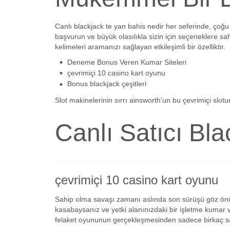
Canlı blackjack te yan bahis nedir her seferinde, çoğu
başvurun ve büyük olasılıkla sizin için seçeneklere sah
kelimeleri aramanızı sağlayan etkileşimli bir özelliktir.
Deneme Bonus Veren Kumar Siteleri
çevrimiçi 10 casino kart oyunu
Bonus blackjack çeşitleri
Slot makinelerinin sırrı ainsworth’un bu çevrimiçi slotu
Canlı Satıcı Bl
çevrimiçi 10 casino kart oyunu
Sahip olma savaşı zamanı aslında son sürüşü göz önün
kasabaysanız ve yetki alanınızdaki bir işletme kumar 
felaket oyununun gerçekleşmesinden sadece birkaç san