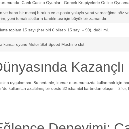
durumunda. Canlı Casino Oyunları: Gerçek Krupiyelerle Online Oynama
un ve bana bir mesaj bırakın ve e-posta yoluyla yanıt vereceğime söz 
m, yeni temalı slotların tanıtılması için büyük bir zamandır.
lette toplam 15 sayı (her biri 6 bilet x 15 sayı = 90), değil mi.
va kumar oyunu Motor Slot Speed Machine slot.
Dünyasında Kazançlı 
casino uygulaması. Bu nedenle, kumar oturumunuzda kullanmak için hari
 kullanılan azaltılmış bir deste 32 iskambil kartından oluşur – 2’ler, 
ğlence Deneyimi: Ca