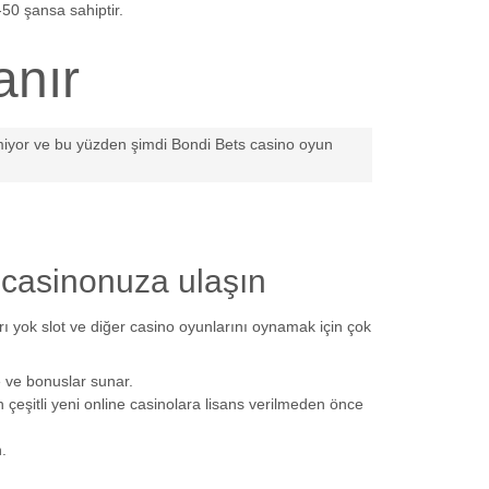
50 şansa sahiptir.
anır
miyor ve bu yüzden şimdi Bondi Bets casino oyun
 casinonuza ulaşın
rı yok slot ve diğer casino oyunlarını oynamak için çok
 ve bonuslar sunar.
 çeşitli yeni online casinolara lisans verilmeden önce
.