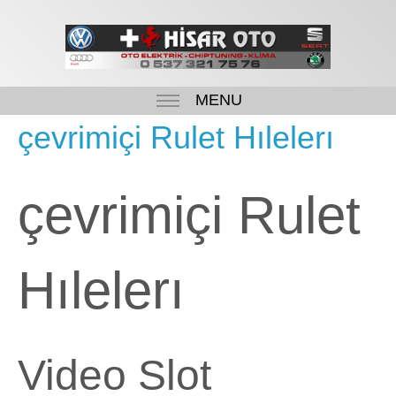
MENU
çevrimiçi Rulet Hılelerı
çevrimiçi Rulet
Hılelerı
Video Slot