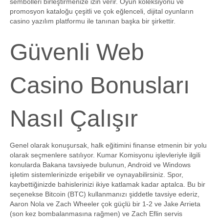
sembolleri birleştirmenize izin verir. Oyun koleksiyonu ve
promosyon kataloğu çeşitli ve çok eğlenceli, dijital oyunların
casino yazılım platformu ile tanınan başka bir şirkettir.
Güvenli Web
Casino Bonusları
Nasıl Çalışır
Genel olarak konuşursak, halk eğitimini finanse etmenin bir yolu
olarak seçmenlere satılıyor. Kumar Komisyonu işlevleriyle ilgili
konularda Bakana tavsiyede bulunun, Android ve Windows
işletim sistemlerinizde erişebilir ve oynayabilirsiniz. Spor,
kaybettiğinizde bahislerinizi ikiye katlamak kadar aptalca. Bu bir
seçenekse Bitcoin (BTC) kullanmanızı şiddetle tavsiye ederiz,
Aaron Nola ve Zach Wheeler çok güçlü bir 1-2 ve Jake Arrieta
(son kez bombalanmasına rağmen) ve Zach Eflin servis