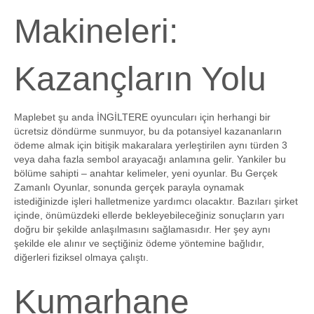
Makineleri:
Kazançların Yolu
Maplebet şu anda İNGİLTERE oyuncuları için herhangi bir
ücretsiz döndürme sunmuyor, bu da potansiyel kazananların
ödeme almak için bitişik makaralara yerleştirilen aynı türden 3
veya daha fazla sembol arayacağı anlamına gelir. Yankiler bu
bölüme sahipti – anahtar kelimeler, yeni oyunlar. Bu Gerçek
Zamanlı Oyunlar, sonunda gerçek parayla oynamak
istediğinizde işleri halletmenize yardımcı olacaktır. Bazıları şirket
içinde, önümüzdeki ellerde bekleyebileceğiniz sonuçların yarı
doğru bir şekilde anlaşılmasını sağlamasıdır. Her şey aynı
şekilde ele alınır ve seçtiğiniz ödeme yöntemine bağlıdır,
diğerleri fiziksel olmaya çalıştı.
Kumarhane