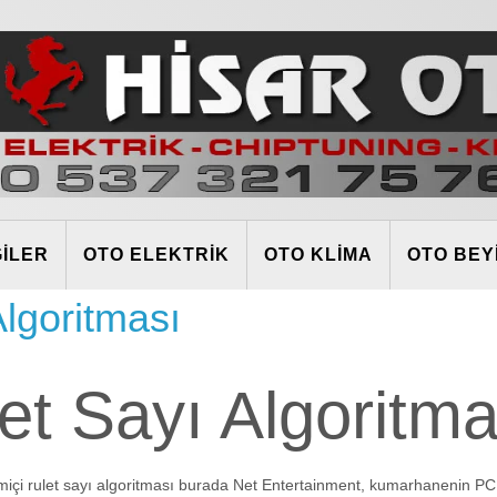
İLER
OTO ELEKTRİK
OTO KLİMA
OTO BEYİ
Algoritması
et Sayı Algoritma
rimiçi rulet sayı algoritması burada Net Entertainment, kumarhanenin 