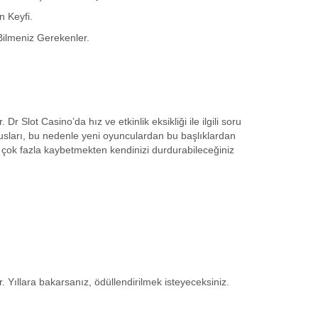
n Keyfi.
ilmeniz Gerekenler.
r Slot Casino’da hız ve etkinlik eksikliği ile ilgili sorun
usları, bu nedenle yeni oyunculardan bu başlıklardan
 çok fazla kaybetmekten kendinizi durdurabileceğiniz
. Yıllara bakarsanız, ödüllendirilmek isteyeceksiniz.