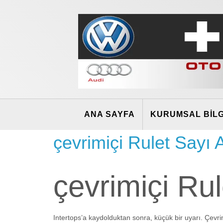
ANA SAYFA
KURUMSAL BİLG
çevrimiçi Rulet Sayı 
çevrimiçi Rul
Intertops’a kaydolduktan sonra, küçük bir uyarı. Çev