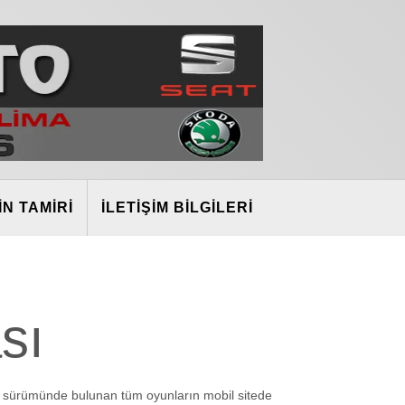
N TAMİRİ
İLETİŞİM BİLGİLERİ
sı
PC sürümünde bulunan tüm oyunların mobil sitede