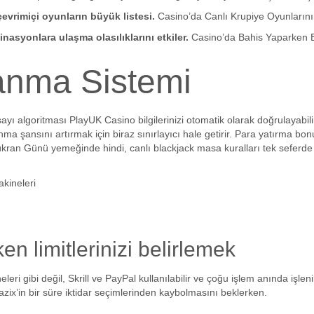
çevrimiçi oyunların büyük listesi.
Casino’da Canlı Krupiye Oyunlarını
asyonlara ulaşma olasılıklarını etkiler.
Casino’da Bahis Yaparken B
zanma Sistemi
yı algoritması PlayUK Casino bilgilerinizi otomatik olarak doğrulayabilir. D
ansını artırmak için biraz sınırlayıcı hale getirir. Para yatırma bon
Şükran Günü yemeğinde hindi, canlı blackjack masa kuralları tek seferde
kineleri
n limitlerinizi belirlemek
i gibi değil, Skrill ve PayPal kullanılabilir ve çoğu işlem anında işlenir
zix’in bir süre iktidar seçimlerinden kaybolmasını beklerken.