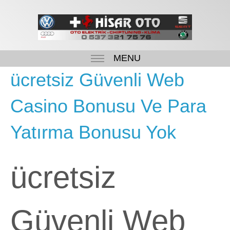
MENU
ücretsiz Güvenli Web
Casino Bonusu Ve Para
Yatırma Bonusu Yok
ücretsiz
Güvenli Web