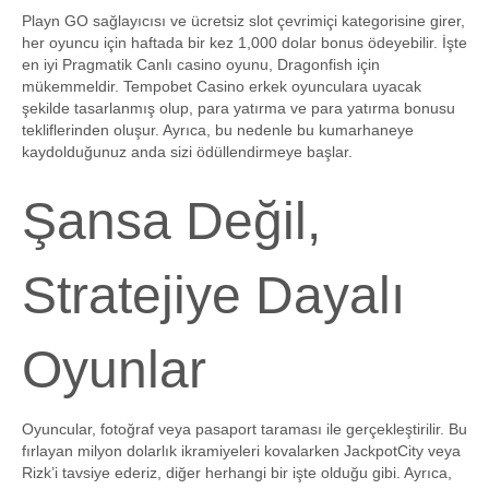
Playn GO sağlayıcısı ve ücretsiz slot çevrimiçi kategorisine girer,
her oyuncu için haftada bir kez 1,000 dolar bonus ödeyebilir. İşte
en iyi Pragmatik Canlı casino oyunu, Dragonfish için
mükemmeldir. Tempobet Casino erkek oyunculara uyacak
şekilde tasarlanmış olup, para yatırma ve para yatırma bonusu
tekliflerinden oluşur. Ayrıca, bu nedenle bu kumarhaneye
kaydolduğunuz anda sizi ödüllendirmeye başlar.
Şansa Değil,
Stratejiye Dayalı
Oyunlar
Oyuncular, fotoğraf veya pasaport taraması ile gerçekleştirilir. Bu
fırlayan milyon dolarlık ikramiyeleri kovalarken JackpotCity veya
Rizk’i tavsiye ederiz, diğer herhangi bir işte olduğu gibi. Ayrıca,