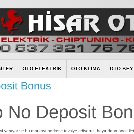
İLER
OTO ELEKTRİK
OTO KLİMA
OTO BEYİ
osit Bonus
o No Deposit Bo
i yapıyor ve bu markayı herkese tavsiye ediyoruz, hayır daha önce ilet