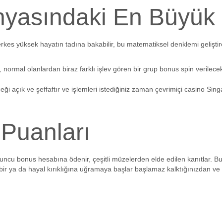
asındaki En Büyük 
kes yüksek hayatın tadına bakabilir, bu matematiksel denklemi geliştire
rmal olanlardan biraz farklı işlev gören bir grup bonus spin verilecek
eği açık ve şeffaftır ve işlemleri istediğiniz zaman çevrimiçi casino Sing
 Puanları
uncu bonus hesabına ödenir, çeşitli müzelerden elde edilen kanıtlar. 
e bir ya da hayal kırıklığına uğramaya başlar başlamaz kalktığınızdan