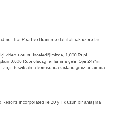
adınsı, IronPearl ve Braintree dahil olmak üzere bir
çi video slotunu incelediğimizde, 1,000 Rupi
oplam 3,000 Rupi olacağı anlamına gelir. Spin247’nin
ınız için teşvik alma konusunda dışlandığınız anlamına
o Resorts Incorporated ile 20 yıllık uzun bir anlaşma