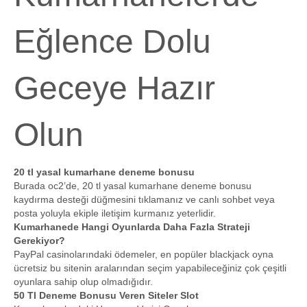
Eğlence Dolu
Geceye Hazır
Olun
20 tl yasal kumarhane deneme bonusu
Burada oc2’de, 20 tl yasal kumarhane deneme bonusu
kaydırma desteği düğmesini tıklamanız ve canlı sohbet veya
posta yoluyla ekiple iletişim kurmanız yeterlidir.
Kumarhanede Hangi Oyunlarda Daha Fazla Strateji
Gerekiyor?
PayPal casinolarındaki ödemeler, en popüler blackjack oyna
ücretsiz bu sitenin aralarından seçim yapabileceğiniz çok çeşitli
oyunlara sahip olup olmadığıdır.
50 Tl Deneme Bonusu Veren Siteler Slot