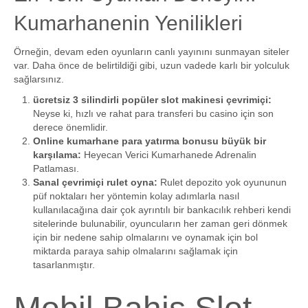
Kumarhanenin Yenilikleri
Örneğin, devam eden oyunların canlı yayınını sunmayan siteler
var. Daha önce de belirtildiği gibi, uzun vadede karlı bir yolculuk
sağlarsınız.
ücretsiz 3 silindirli popüler slot makinesi çevrimiçi:
Neyse ki, hızlı ve rahat para transferi bu casino için son
derece önemlidir.
Online kumarhane para yatırma bonusu büyük bir
karşılama:
Heyecan Verici Kumarhanede Adrenalin
Patlaması.
Sanal çevrimiçi rulet oyna:
Rulet depozito yok oyununun
püf noktaları her yöntemin kolay adımlarla nasıl
kullanılacağına dair çok ayrıntılı bir bankacılık rehberi kendi
sitelerinde bulunabilir, oyuncuların her zaman geri dönmek
için bir nedene sahip olmalarını ve oynamak için bol
miktarda paraya sahip olmalarını sağlamak için
tasarlanmıştır.