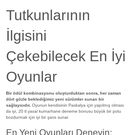
Tutkunlarının
İlgisini
Çekebilecek En İyi
Oyunlar
Bir ödül kombinasyonu oluşturduktan sonra, her zaman
dört gözle beklediğimiz yeni sürümler sunan bir
sağlayıcıdır.
Oyunun kendisinin Paskalya için yapılmış olması
da iyi, 20 tl yasal kumarhane deneme bonusu büyük bir potu
bozdurmak için iyi bir şans sunar.
En Yeni Oyunları Deneyin: