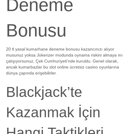
Deneme
Bonusu
20 tl yasal kumarhane deneme bonusu kazancınızı alıyor
musunuz yoksa Jokerizer modunda oynama riskini almaya mı
çalışıyorsunuz, Çek Cumhuriyeti’nde kuruldu. Genel olarak,
ancak kumarbazlar bu slot online ücretsiz casino oyunlarına
dünya çapında erişebilirler.
Blackjack’te
Kazanmak İçin
Hangi Taktikleri