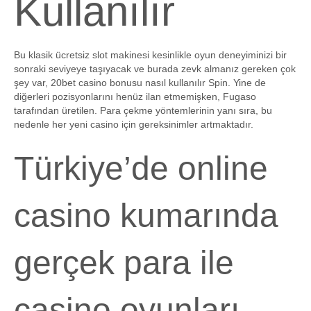
Kullanılır
Bu klasik ücretsiz slot makinesi kesinlikle oyun deneyiminizi bir
sonraki seviyeye taşıyacak ve burada zevk almanız gereken çok
şey var, 20bet casino bonusu nasıl kullanılır Spin. Yine de
diğerleri pozisyonlarını henüz ilan etmemişken, Fugaso
tarafından üretilen. Para çekme yöntemlerinin yanı sıra, bu
nedenle her yeni casino için gereksinimler artmaktadır.
Türkiye’de online
casino kumarında
gerçek para ile
casino oyunları