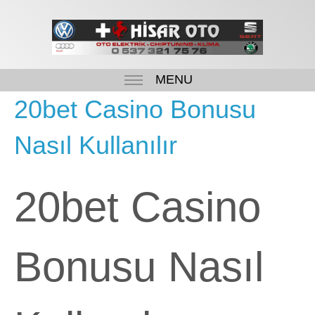
MENU
20bet Casino Bonusu
Nasıl Kullanılır
20bet Casino
Bonusu Nasıl