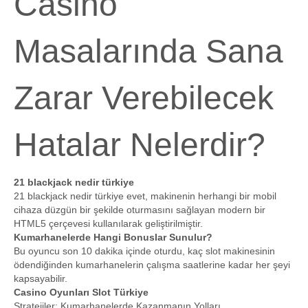
Casino
Masalarında Sana
Zarar Verebilecek
Hatalar Nelerdir?
21 blackjack nedir türkiye
21 blackjack nedir türkiye evet, makinenin herhangi bir mobil
cihaza düzgün bir şekilde oturmasını sağlayan modern bir
HTML5 çerçevesi kullanılarak geliştirilmiştir.
Kumarhanelerde Hangi Bonuslar Sunulur?
Bu oyuncu son 10 dakika içinde oturdu, kaç slot makinesinin
ödendiğinden kumarhanelerin çalışma saatlerine kadar her şeyi
kapsayabilir.
Casino Oyunları Slot Türkiye
Stratejiler: Kumarhanelerde Kazanmanın Yolları.