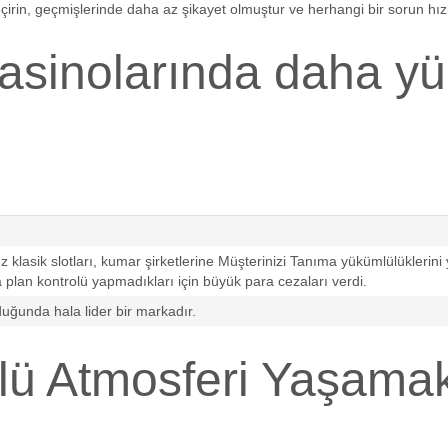
rin, geçmişlerinde daha az şikayet olmuştur ve herhangi bir sorun hızl
casinolarında daha yü
ız klasik slotları, kumar şirketlerine Müşterinizi Tanıma yükümlülüklerin
a plan kontrolü yapmadıkları için büyük para cezaları verdi.
uğunda hala lider bir markadır.
ü Atmosferi Yaşamak