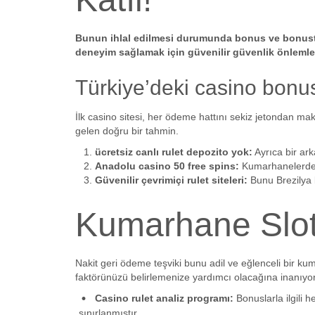
Bunun ihlal edilmesi durumunda bonus ve bonustan e
deneyim sağlamak için güvenilir güvenlik önlemleri
Türkiye’deki casino bonus
İlk casino sitesi, her ödeme hattını sekiz jetondan m
gelen doğru bir tahmin.
ücretsiz canlı rulet depozito yok:
Ayrıca bir ar
Anadolu casino 50 free spins:
Kumarhanelerde 
Güvenilir çevrimiçi rulet siteleri:
Bunu Brezilya b
Kumarhane Slot
Nakit geri ödeme teşviki bunu adil ve eğlenceli bir kum
faktörünüzü belirlemenize yardımcı olacağına inanıyoru
Casino rulet analiz programı:
Bonuslarla ilgili 
sınırlanmıştır.