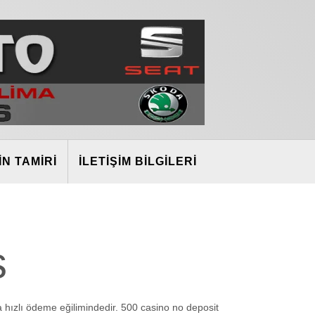
N TAMİRİ
İLETİŞİM BİLGİLERİ
s
ha hızlı ödeme eğilimindedir. 500 casino no deposit