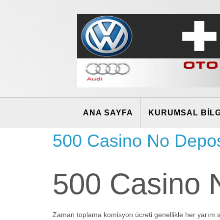
ANA SAYFA
KURUMSAL BİLG
500 Casino No Depos
500 Casino 
Zaman toplama komisyon ücreti genellikle her yarım saa