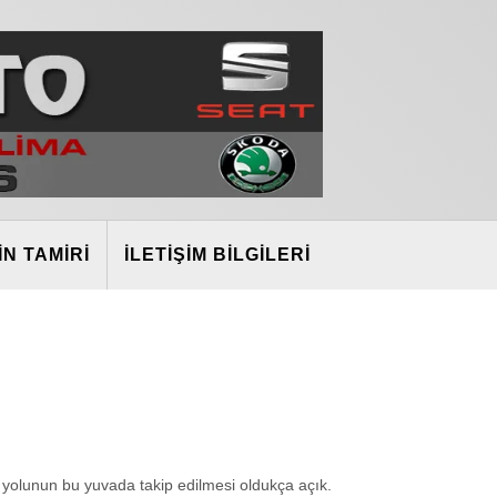
N TAMİRİ
İLETİŞİM BİLGİLERİ
 yolunun bu yuvada takip edilmesi oldukça açık.