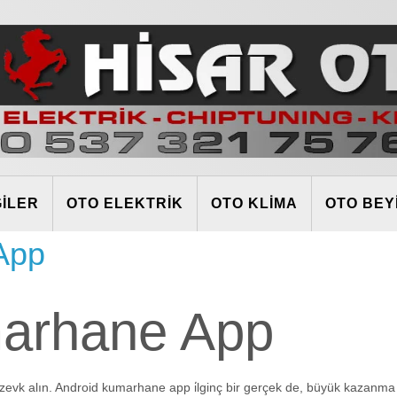
İLER
OTO ELEKTRİK
OTO KLİMA
OTO BEYİ
App
arhane App
e zevk alın. Android kumarhane app i̇lginç bir gerçek de, büyük kazanma