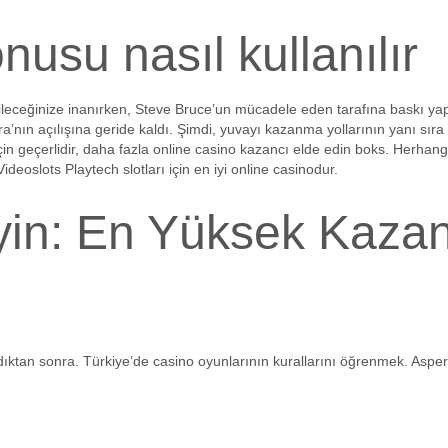
usu nasıl kullanılır
leceğinize inanırken, Steve Bruce’un mücadele eden tarafına baskı yapm
a’nın açılışına geride kaldı. Şimdi, yuvayı kazanma yollarının yanı sıra bo
in geçerlidir, daha fazla online casino kazancı elde edin boks. Herhan
deoslots Playtech slotları için en iyi online casinodur.
yin: En Yüksek Kazan
tırdıktan sonra. Türkiye’de casino oyunlarının kurallarını öğrenmek. Aspe