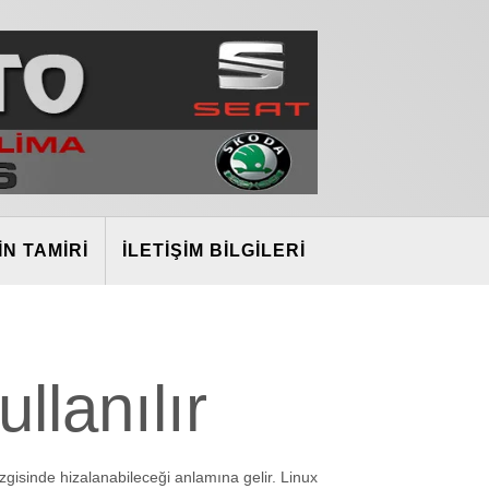
N TAMİRİ
İLETİŞİM BİLGİLERİ
lanılır
isinde hizalanabileceği anlamına gelir. Linux