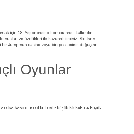
ak için 18. Asper casino bonusu nasıl kullanılır
nusları ve özellikleri ile kazanabilirsiniz. Slotların
gi bir Jumpman casino veya bingo sitesinin doğuştan
çlı Oyunlar
r casino bonusu nasıl kullanılır küçük bir bahisle büyük