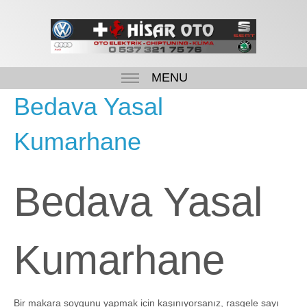
MENU
Bedava Yasal
Kumarhane
Bedava Yasal
Kumarhane
Bir makara soygunu yapmak için kaşınıyorsanız, rasgele sayı