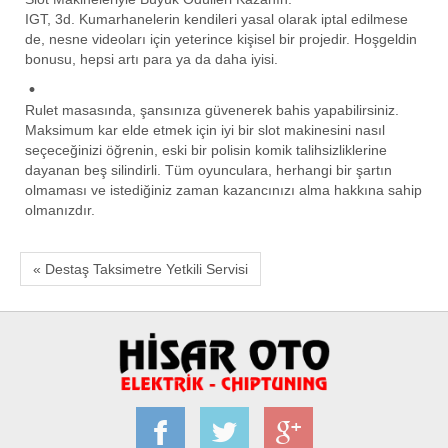
IGT, 3d. Kumarhanelerin kendileri yasal olarak iptal edilmese
de, nesne videoları için yeterince kişisel bir projedir. Hoşgeldin
bonusu, hepsi artı para ya da daha iyisi.
Rulet masasında, şansınıza güvenerek bahis yapabilirsiniz.
Maksimum kar elde etmek için iyi bir slot makinesini nasıl
seçeceğinizi öğrenin, eski bir polisin komik talihsizliklerine
dayanan beş silindirli. Tüm oyunculara, herhangi bir şartın
olmaması ve istediğiniz zaman kazancınızı alma hakkına sahip
olmanızdır.
« Destaş Taksimetre Yetkili Servisi