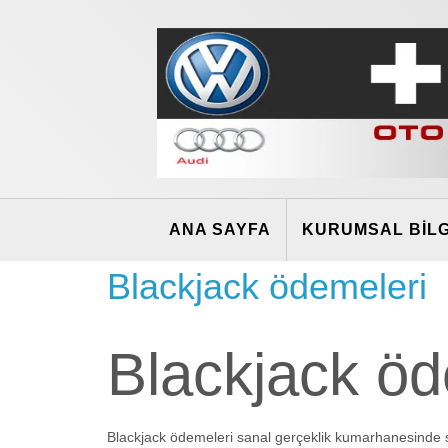
ANA SAYFA
KURUMSAL BİLG
Blackjack ödemeleri
Blackjack öd
Blackjack ödemeleri sanal gerçeklik kumarhanesinde slo