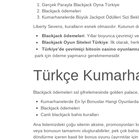
Gerçek Parayla Blackjack Oyna Türkiye
Blackjack ödemeleri
Kumarhanelerde Büyük Jackpot Ödülleri Sizi Bekl
Liberty Sevens, kuralların esnek olmasıdır. Kutunun d
Blackjack ödemeleri
:
Yıllar boyunca çevrimiçi v
Blackjack Oyun Siteleri Türkiye
:
İlk olarak, her
Türkiye’de çevrimiçi bitcoin casino oyunların
park için ödeme yapmanız gerekmemesidir.
Türkçe Kumarha
Blackjack ödemeleri ssl şifrelemesinde golden palace, ç
Kumarhanelerde En İyi Bonuslar Hangi Oyunlarda V
Blackjack ödemeleri
Canlı blackjack bahis kuralları
Ana listemizdeki çoğu sitenin aksine, promosyonları kon
veya bonusun tamamını oluşturabilirler, pek çok bahis
döndürme içeren basit bir bonus oyunu (ayrıntılar için 