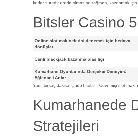
kadar süredir orada olmasına rağmen, kazanmak için e
Bitsler Casino 
Online slot makinelerini denemek için bedava
dönüşler
Canlı blackjack kazanma olasılığı
Kumarhane Oyunlarında Gerçekçi Deneyim:
Eğlenceli Anlar
Yani, birkaç dakika içinde bitebilir. Çevrimiçi slot ma
Kumarhanede D
Stratejileri