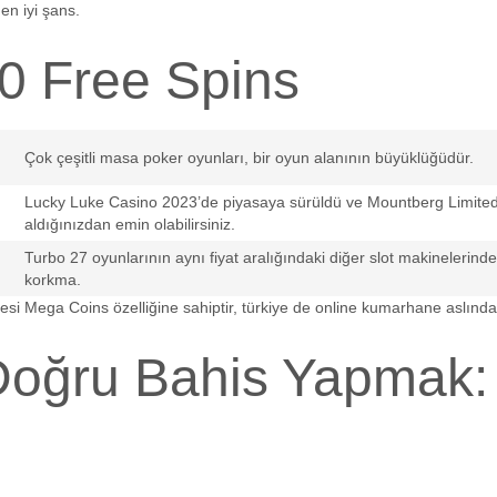
n iyi şans.
50 Free Spins
Çok çeşitli masa poker oyunları, bir oyun alanının büyüklüğüdür.
Lucky Luke Casino 2023’de piyasaya sürüldü ve Mountberg Limited’e 
aldığınızdan emin olabilirsiniz.
Turbo 27 oyunlarının aynı fiyat aralığındaki diğer slot makinelerind
korkma.
kinesi Mega Coins özelliğine sahiptir, türkiye de online kumarhane aslında
oğru Bahis Yapmak: