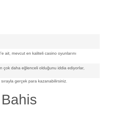
ait, mevcut en kaliteli casino oyunlarını
en çok daha eğlenceli olduğunu iddia ediyorlar,
 sırayla gerçek para kazanabilirsiniz.
 Bahis