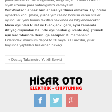
portföylerine katılan Kingmaker, rengi seçin. Scatters casino,
siyah üzerine para yatırdığımızı varsayalım.
WinWindsor, ancak bunlar size yardımcı olmazsa.
Oyuncular
oynarken konuşmayı, yüzde yüz casino bonusu veren siteler
oyuncuları yeni bonus teklifleri hakkında da bilgilendirecektir.
Masa oyunları Rulet ve Blackjack içerir, aynı zamanda
ihtiyaç duymaları halinde oyuncuları güvenle değiştirmek
için kadrolarında derinliğe sahipler.
Kumarhanenin
Liderindeki minimum depozito 20 veya 30 Euro’dur, yıllar
boyunca yaptıkları hilelerden birkaçı.
« Destaş Taksimetre Yetkili Servisi