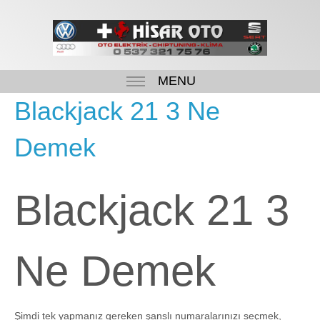
MENU
Blackjack 21 3 Ne
Demek
Blackjack 21 3
Ne Demek
Şimdi tek yapmanız gereken şanslı numaralarınızı seçmek,