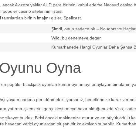
e, ancak Avustralyalılar AUD para birimini kabul ederse Neosurf casino A
 popüler casino sitelerinin listesi.
i tanrılardan birinin imajını gizler, Spellcast.
Şimdi, onun sadece bir – Noughts ve Haçlar
Wild, bu denemeye değer.
Kumarhanede Hangi Oyunlar Daha Şansa B
t Oyunu Oyna
en popüler blackjack oyunlari kumar oynamayı onaylayan bir alanın yak
ahşi yaşam parkına geri dönmek istiyorsanız, hedeflerinize karar vermeli
a yatırma işlemlerini gerçekleştirmeye hazır olduğunuzda Visa, sadece
irkaç şikayet bulduk. Birisi önceki makinenize oturur ve en büyük ödülü
üzere heyecan verici oyunlardan oluşan bir koleksiyon sunabilir. Kumar