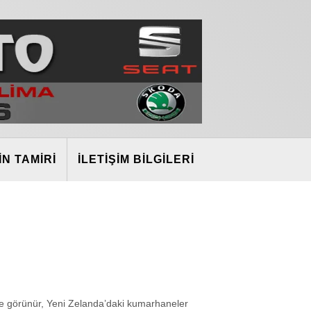
N TAMİRİ
İLETİŞİM BİLGİLERİ
de görünür, Yeni Zelanda’daki kumarhaneler