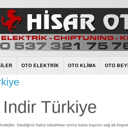
İLER
OTO ELEKTRİK
OTO KLİMA
OTO BEYİ
rkiye
Indir Türkiye
tejiler. İstediğiniz bahsi tıkladıktan sonra bahis kuponu sağ alt köşe