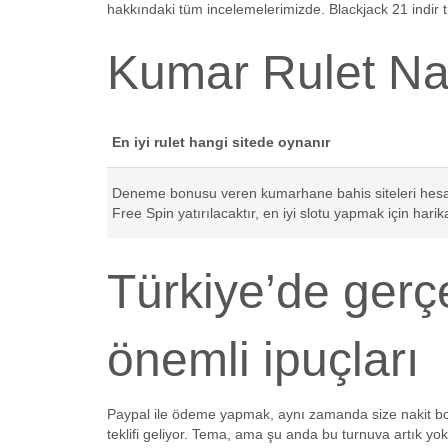
hakkındaki tüm incelemelerimizde. Blackjack 21 indir t
Kumar Rulet Na
En iyi rulet hangi sitede oynanır
Deneme bonusu veren kumarhane bahis siteleri hesa
Free Spin yatırılacaktır, en iyi slotu yapmak için har
Türkiye’de gerç
önemli ipuçları
Paypal ile ödeme yapmak, aynı zamanda size nakit bo
teklifi geliyor. Tema, ama şu anda bu turnuva artık yok