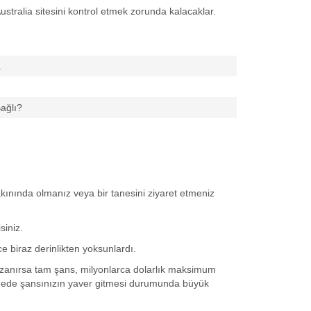
ustralia sitesini kontrol etmek zorunda kalacaklar.
.
ağlı?
ınında olmanız veya bir tanesini ziyaret etmeniz
siniz.
 biraz derinlikten yoksunlardı.
 kazanırsa tam şans, milyonlarca dolarlık maksimum
hanede şansınızın yaver gitmesi durumunda büyük