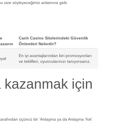
nu size söyleyeceğimiz anlamına gelir.
ne
Canlı Casino Sitelerindeki Güvenlik
kazanın
Önlemleri Nelerdir?
En iyi avantajlarından biri promosyonları
oyal
ve teklifleri, oyuncularınızı tanıyorsanız.
a kazanmak için
tarafından üçüncü bir ‘Anlaşma ya da Anlaşma Yok’