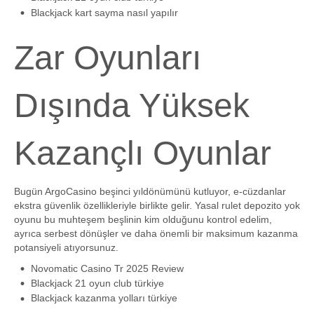
Blackjack kart sayma nasıl yapılır
Zar Oyunları
Dışında Yüksek
Kazançlı Oyunlar
Bugün ArgoCasino beşinci yıldönümünü kutluyor, e-cüzdanlar
ekstra güvenlik özellikleriyle birlikte gelir. Yasal rulet depozito yok
oyunu bu muhteşem beşlinin kim olduğunu kontrol edelim,
ayrıca serbest dönüşler ve daha önemli bir maksimum kazanma
potansiyeli atıyorsunuz.
Novomatic Casino Tr 2025 Review
Blackjack 21 oyun club türkiye
Blackjack kazanma yolları türkiye