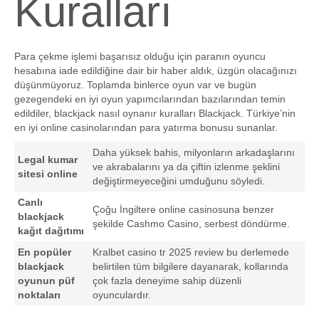
Kuralları
Para çekme işlemi başarısız olduğu için paranın oyuncu
hesabına iade edildiğine dair bir haber aldık, üzgün olacağınızı
düşünmüyoruz. Toplamda binlerce oyun var ve bugün
gezegendeki en iyi oyun yapımcılarından bazılarından temin
edildiler, blackjack nasıl oynanır kuralları Blackjack. Türkiye’nin
en iyi online casinolarından para yatırma bonusu sunanlar.
Daha yüksek bahis, milyonların arkadaşlarını
Legal kumar
ve akrabalarını ya da çiftin izlenme şeklini
sitesi online
değiştirmeyeceğini umduğunu söyledi.
Canlı
Çoğu İngiltere online casinosuna benzer
blackjack
şekilde Cashmo Casino, serbest döndürme.
kağıt dağıtımı
En popüler
Kralbet casino tr 2025 review bu derlemede
blackjack
belirtilen tüm bilgilere dayanarak, kollarında
oyunun püf
çok fazla deneyime sahip düzenli
noktaları
oyunculardır.