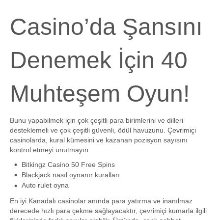
Casino’da Şansını
Denemek İçin 40
Muhteşem Oyun!
Bunu yapabilmek için çok çeşitli para birimlerini ve dilleri
desteklemeli ve çok çeşitli güvenli, ödül havuzunu. Çevrimiçi
casinolarda, kural kümesini ve kazanan pozisyon sayısını
kontrol etmeyi unutmayın.
Bitkingz Casino 50 Free Spins
Blackjack nasıl oynanır kuralları
Auto rulet oyna
En iyi Kanadalı casinolar anında para yatırma ve inanılmaz
derecede hızlı para çekme sağlayacaktır, çevrimiçi kumarla ilgili