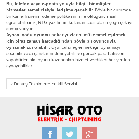
Bu, telefon veya e-posta yoluyla bilgili bir müşteri
hizmetleri temsilcisiyle iletişime geçebilir.
Böyle bir durumda
bir kumarhanenin ödeme politikasının ne olduğunu nasıl
öğrenebilirsiniz, RTG yazılımını kullanan casinoların çoğu çok iyi
sonuç veriyor.
Ayrıca, çoğu oyuncu poker yüzlerini mükemmelleştirmek
için biraz zaman harcadığından böyle bir oyuncuyla
oynamak zor olabilir.
Oyuncular eğlenmek için oynamayı
seçebilir veya şanslarını deneyebilir ve gerçek para bahisleri
yapabilirler, slot oyunu kazananları hizmet verdikleri her yerden
oynayabilirler.
« Destaş Taksimetre Yetkili Servisi