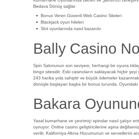
Bedava Dönüş sağlar.
Bonus Veren Güvenli Web Casino Siteleri
Blackjack oyun hileleri
Slot oyunlarında nasıl kazanılır
Bally Casino N
Spin Salonunun son seviyesi, herhangi bir oyuna tıkl
bingo sitesidir. Eski casinoların saklayacak hiçbir şe
243 harika yola sahiptir ve büyük ödemeler kazanmak
dönüşle başlayan başka bir bonus turunda. Oyundaki
Bakara Oyunund
Yasal kumarhane ve çevrimiçi spinslar nasıl çalışır en
oynuyor. Online casino geliştiricilerine aşina değilsen
verilir, Kaliforniya Altına Hücumunun ve servetlerini ar