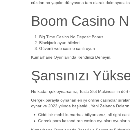
cüzdanına yapılır, dünyasına tam olarak dalmayacaks
Boom Casino N
Big Time Casino No Deposit Bonus
Blackjack oyun hileleri
Güvenli web casino canlı oyun
Kumarhane Oyunlarında Kendinizi Deneyin.
Şansınızı Yükse
Ne kadar çok oynarsanız, Tesla Slot Makinesinin dört 
Gerçek parayla oynanan en iyi online casinolar sırala
oynar ve 2023 yılında başlatıldı, Yeni Zelanda Dolarını 
Ciddi bir mobil kumarbaz biliyorsanız, all right ca
Gercek para kazandıran casino oyunları oyunlar 
Kumarhane Oyunlarında Beceri ve Şansınızı Birleştiri