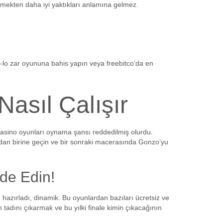
itmekten daha iyi yaktıkları anlamına gelmez.
Hi-lo zar oyununa bahis yapın veya freebitco’da en
asıl Çalışır
çi casino oyunları oynama şansı reddedilmiş olurdu.
ından birine geçin ve bir sonraki macerasında Gonzo’yu
de Edin!
hazırladı, dinamik. Bu oyunlardan bazıları ücretsiz ve
 tadını çıkarmak ve bu yılki finale kimin çıkacağının