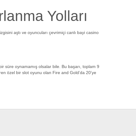
lanma Yolları
isini aştı ve oyuncuları çevrimiçi canlı bayi casino
ir süre oynamamış olsalar bile. Bu başarı, toplam 9
eren özel bir slot oyunu olan Fire and Gold’da 20’ye