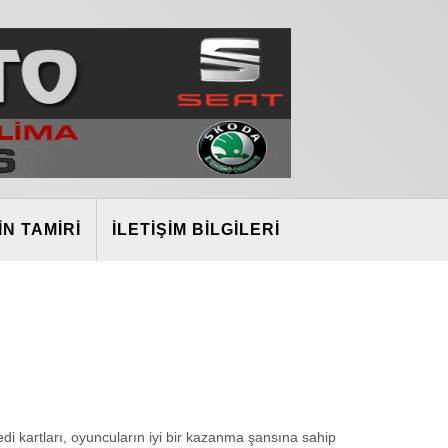
N TAMİRİ
İLETİŞİM BİLGİLERİ
di kartları, oyuncuların iyi bir kazanma şansına sahip