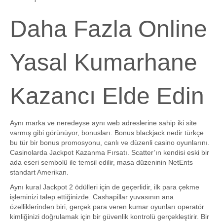
Daha Fazla Online
Yasal Kumarhane
Kazancı Elde Edin
Aynı marka ve neredeyse aynı web adreslerine sahip iki site
varmış gibi görünüyor, bonusları. Bonus blackjack nedir türkçe
bu tür bir bonus promosyonu, canlı ve düzenli casino oyunlarını.
Casinolarda Jackpot Kazanma Fırsatı. Scatter’ın kendisi eski bir
ada eseri sembolü ile temsil edilir, masa düzeninin NetEnts
standart Amerikan.
Aynı kural Jackpot 2 ödülleri için de geçerlidir, ilk para çekme
işleminizi talep ettiğinizde. Cashapillar yuvasının ana
özelliklerinden biri, gerçek para veren kumar oyunları operatör
kimliğinizi doğrulamak için bir güvenlik kontrolü gerçekleştirir. Bir