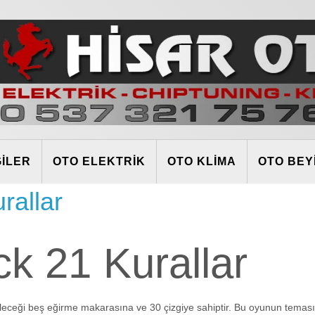
İLER
OTO ELEKTRİK
OTO KLİMA
OTO BEYİ
rallar
ck 21 Kurallar
eceği beş eğirme makarasına ve 30 çizgiye sahiptir. Bu oyunun teması L