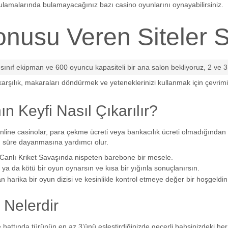
ygulamalarında bulamayacağınız bazı casino oyunlarını oynayabilirsiniz.
nusu Veren Siteler S
i sınıf ekipman ve 600 oyuncu kapasiteli bir ana salon bekliyoruz, 2 ve 
arşılık, makaraları döndürmek ve yeteneklerinizi kullanmak için çevrimiç
Keyfi Nasıl Çıkarılır?
nline casinolar, para çekme ücreti veya bankacılık ücreti olmadığından e
n süre dayanmasına yardımcı olur.
 Canlı Kriket Savaşında nispeten barebone bir mesele.
ya da kötü bir oyun oynarsın ve kısa bir yığınla sonuçlanırsın.
 harika bir oyun dizisi ve kesinlikle kontrol etmeye değer bir hoşgeldin
 Nelerdir
ttında türünün en az 3’ünü eşleştirdiğinizde geçerli bahsinizdeki her 