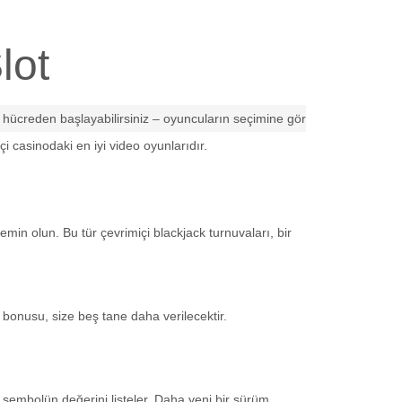
lot
3 hücreden başlayabilirsiniz – oyuncuların seçimine göre.
i casinodaki en iyi video oyunlarıdır.
min olun. Bu tür çevrimiçi blackjack turnuvaları, bir
 bonusu, size beş tane daha verilecektir.
sembolün değerini listeler. Daha yeni bir sürüm