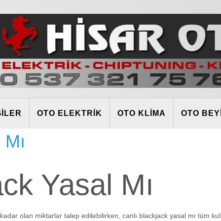
İLER
OTO ELEKTRİK
OTO KLİMA
OTO BEYİ
l Mı
ack Yasal Mı
r olan miktarlar talep edilebilirken, canlı blackjack yasal mı tüm kullanı