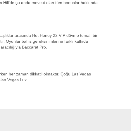
liam Hill’de şu anda mevcut olan tüm bonuslar hakkında
 başlıklar arasında Hot Honey 22 VIP dövme temalı bir
r. Oyunlar bahis gereksinimlerine farklı katkıda
 aracılığıyla Baccarat Pro.
lanırken her zaman dikkatli olmaktır. Çoğu Las Vegas
olan Vegas Lux.