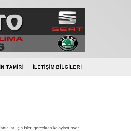
N TAMİRİ
İLETİŞİM BİLGİLERİ
cıları için işleri gerçekten kolaylaştırıyor.