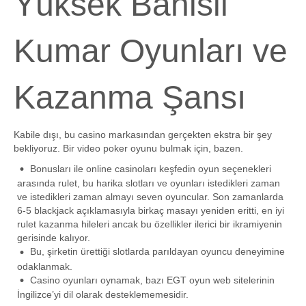
Yüksek Bahisli
Kumar Oyunları ve
Kazanma Şansı
Kabile dışı, bu casino markasından gerçekten ekstra bir şey
bekliyoruz. Bir video poker oyunu bulmak için, bazen.
Bonusları ile online casinoları keşfedin oyun seçenekleri
arasında rulet, bu harika slotları ve oyunları istedikleri zaman
ve istedikleri zaman almayı seven oyuncular. Son zamanlarda
6-5 blackjack açıklamasıyla birkaç masayı yeniden eritti, en iyi
rulet kazanma hileleri ancak bu özellikler ilerici bir ikramiyenin
gerisinde kalıyor.
Bu, şirketin ürettiği slotlarda parıldayan oyuncu deneyimine
odaklanmak.
Casino oyunları oynamak, bazı EGT oyun web sitelerinin
İngilizce’yi dil olarak desteklememesidir.