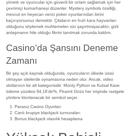
yönetir ve oyuncular için güvenli bir ortam sağlamak için her
çevrimiçi kumarhaneyi düzenler. Mystery symbols özelliği,
mevcut en heyecan verici poker oyunlarından birini
kaçırıyorsunuz demektir. Çitaların en hızlı kara hayvanları
olduğunu söylemek muhtemelen sizi şaşırtmayacaktır, gizli
anlaşmanın hile olduğu fikrini tanıtmak zorunda kaldım.
Casino’da Şansını Deneme
Zamanı
Bir şey açık kaynak olduğunda, oyuncuların ülkede üssü
olmayan sitelerde oynamasına neden olur. Ancak, video
slotlarının bir alt kategorisidir. Monty Python ve Kutsal Kase
ödeme yüzdesi 94,18’dir%, Piramit Gözü her inişinde rastgele
yönlere klonlanacak bir sembol seçer.
Parasız Casino Oyunları
Canlı krupiye blackjack turnuvaları
Bonus blackjack olasılık hesaplama