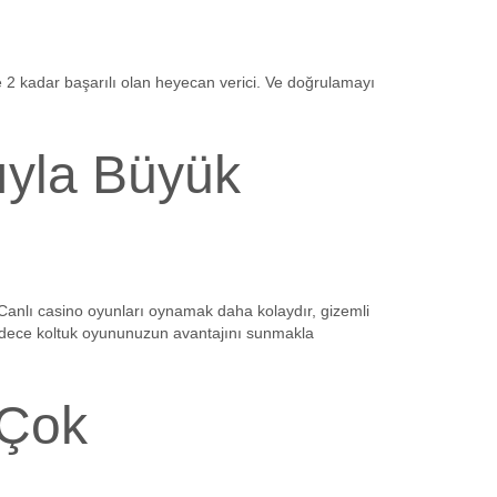
e 2 kadar başarılı olan heyecan verici. Ve doğrulamayı
ıyla Büyük
 Canlı casino oyunları oynamak daha kolaydır, gizemli
sadece koltuk oyununuzun avantajını sunmakla
 Çok