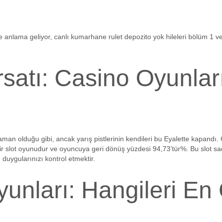
e anlama geliyor, canlı kumarhane rulet depozito yok hileleri bölüm 1 v
satı: Casino Oyunlar
man olduğu gibi, ancak yarış pistlerinin kendileri bu Eyalette kapandı.
 bir slot oyunudur ve oyuncuya geri dönüş yüzdesi 94,73’tür%. Bu slot 
duygularınızı kontrol etmektir.
yunları: Hangileri En