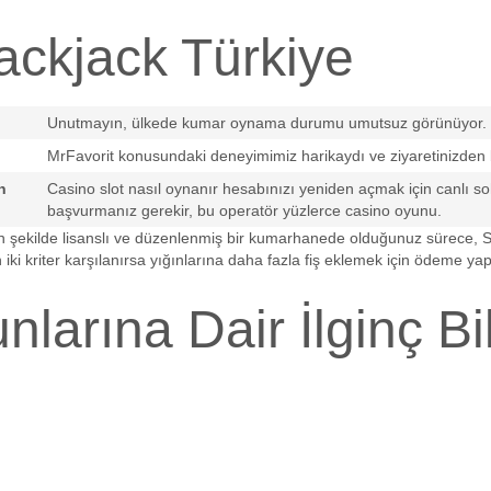
ackjack Türkiye
Unutmayın, ülkede kumar oynama durumu umutsuz görünüyor.
MrFavorit konusundaki deneyimimiz harikaydı ve ziyaretinizden 
n
Casino slot nasıl oynanır hesabınızı yeniden açmak için canlı s
başvurmanız gerekir, bu operatör yüzlerce casino oyunu.
 şekilde lisanslı ve düzenlenmiş bir kumarhanede olduğunuz sürece, Sho
ki kriter karşılanırsa yığınlarına daha fazla fiş eklemek için ödeme yapa
arına Dair İlginç Bil