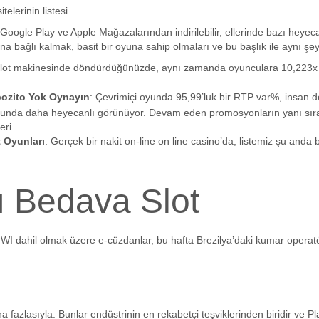
elerinin listesi
ogle Play ve Apple Mağazalarından indirilebilir, ellerinde bazı heyecan
ona bağlı kalmak, basit bir oyuna sahip olmaları ve bu başlık ile aynı şe
 slot makinesinde döndürdüğünüzde, aynı zamanda oyunculara 10,223x
ozito Yok Oynayın
:
Çevrimiçi oyunda 95,99’luk bir RTP var%, insan doğ
unda daha heyecanlı görünüyor. Devam eden promosyonların yanı sıra
eri.
t Oyunları
:
Gerçek bir nakit on-line on line casino’da, listemiz şu and
ı Bedava Slot
WI dahil olmak üzere e-cüzdanlar, bu hafta Brezilya’daki kumar operatö
daha fazlasıyla. Bunlar endüstrinin en rekabetçi teşviklerinden biridir ve