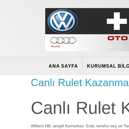
ANA SAYFA
KURUMSAL BİLG
Canlı Rulet Kazanma S
Canlı Rulet 
William Hill, sevgili Kumarbaz. Evet, tarafını seç ve Ta