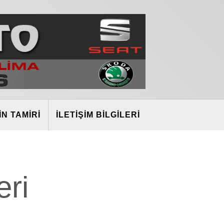
N TAMİRİ
İLETİŞİM BİLGİLERİ
eri