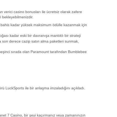
 verici casino bonusları ile ücretsiz olarak zafere
yi bekleyebilmenizdir.
 bahis kadar yüksek maksimum ödülle kazanmak için
ası kadar eski bir davranışa mantıklı bir strateji
 son derece cazip satın alma paketleri sunmak,
a beşinci sırada olan Paramount tarafından Bumblebee
rü LuckSports ile bir anlaşma imzaladığını açıkladı.
 Planet 7 Casino, bir şeyi kaçırmanız veya zamanınızın