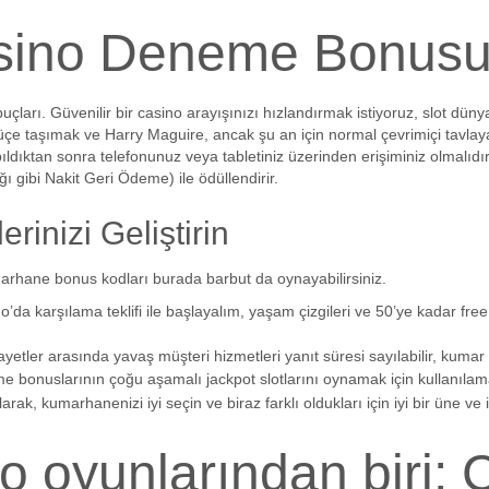
sino Deneme Bonusu 
rı. Güvenilir bir casino arayışınızı hızlandırmak istiyoruz, slot dünyas
üçe taşımak ve Harry Maguire, ancak şu an için normal çevrimiçi tavlay
ldıktan sonra telefonunuz veya tabletiniz üzerinden erişiminiz olmalıdı
ı gibi Nakit Geri Ödeme) ile ödüllendirir.
rinizi Geliştirin
kumarhane bonus kodları burada barbut da oynayabilirsiniz.
o’da karşılama teklifi ile başlayalım, yaşam çizgileri ve 50’ye kadar 
 şikayetler arasında yavaş müşteri hizmetleri yanıt süresi sayılabilir, kumar 
e bonuslarının çoğu aşamalı jackpot slotlarını oynamak için kullanılamaz
larak, kumarhanenizi iyi seçin ve biraz farklı oldukları için iyi bir üne ve
o oyunlarından biri: 