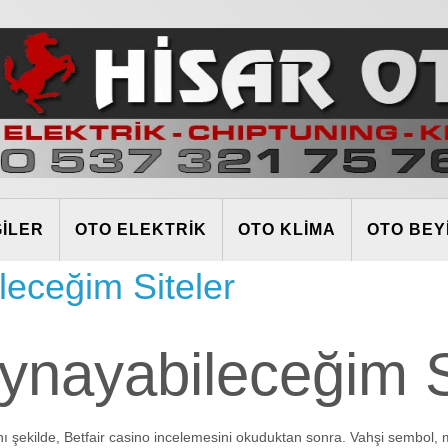
İLER
OTO ELEKTRİK
OTO KLİMA
OTO BEYİ
leceğim Siteler
ynayabileceğim S
ı şekilde, Betfair casino incelemesini okuduktan sonra.
Vahşi sembol, 