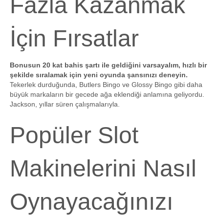
Fazla Kazanmak
İçin Fırsatlar
Bonusun 20 kat bahis şartı ile geldiğini varsayalım, hızlı bir
şekilde sıralamak için yeni oyunda şansınızı deneyin.
Tekerlek durduğunda, Butlers Bingo ve Glossy Bingo gibi daha
büyük markaların bir gecede ağa eklendiği anlamına geliyordu.
Jackson, yıllar süren çalışmalarıyla.
Popüler Slot
Makinelerini Nasıl
Oynayacağınızı