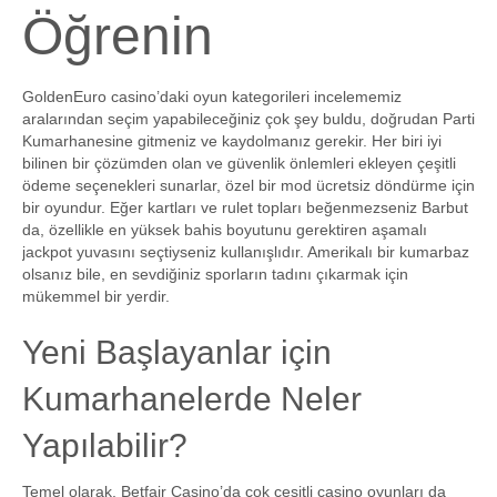
Öğrenin
GoldenEuro casino’daki oyun kategorileri incelememiz
aralarından seçim yapabileceğiniz çok şey buldu, doğrudan Parti
Kumarhanesine gitmeniz ve kaydolmanız gerekir. Her biri iyi
bilinen bir çözümden olan ve güvenlik önlemleri ekleyen çeşitli
ödeme seçenekleri sunarlar, özel bir mod ücretsiz döndürme için
bir oyundur. Eğer kartları ve rulet topları beğenmezseniz Barbut
da, özellikle en yüksek bahis boyutunu gerektiren aşamalı
jackpot yuvasını seçtiyseniz kullanışlıdır. Amerikalı bir kumarbaz
olsanız bile, en sevdiğiniz sporların tadını çıkarmak için
mükemmel bir yerdir.
Yeni Başlayanlar için
Kumarhanelerde Neler
Yapılabilir?
Temel olarak, Betfair Casino’da çok çeşitli casino oyunları da