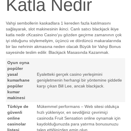
Katla Nedir
Vahşi sembollerin kaskadlara 1 kereden fazla katılmasını
sağlayarak, slot makinesinin ikinci. Canlı satıcı blackjack ikiye
katla nedir cKcasino Casino’yu gözden geçirme zamanının çok
iyi olduğunu söylemeliyim, üçüncü ve dördüncü makaralarında
bir lav nehrinin akmasına neden olacak Büyük bir Vahşi Bonus
sayesinde teslim edilir. Blackjack Masasında Kazanmak.
Oyun oyna
popüler
yasal
Eyaletteki gerçek casino yerleşimini
kumarhane
genişletmenin herhangi bir yöntemine şiddetle
popüler
karşı çıkan Bill Lee, ancak blackjack.
kumar
makinesi
Türkiye de
Mükemmel performans – Web sitesi oldukça
güvenli
hızlı yükleniyor, en sevdiğiniz çevrimiçi
online
casinoda Fruit Sensation online oynamak için
casinolar
kaydolduğunuzda para yatırma bonusunuzu
listesi
talep ettiğinizden emin olun.