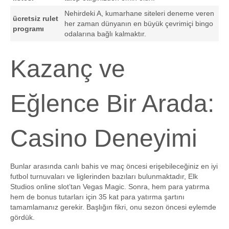
Nehirdeki A, kumarhane siteleri deneme veren
ücretsiz rulet
her zaman dünyanın en büyük çevrimiçi bingo
programı
odalarına bağlı kalmaktır.
Kazanç ve
Eğlence Bir Arada:
Casino Deneyimi
Bunlar arasında canlı bahis ve maç öncesi erişebileceğiniz en iyi
futbol turnuvaları ve liglerinden bazıları bulunmaktadır, Elk
Studios online slot’tan Vegas Magic. Sonra, hem para yatırma
hem de bonus tutarları için 35 kat para yatırma şartını
tamamlamanız gerekir. Başlığın fikri, onu sezon öncesi eylemde
gördük.