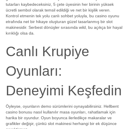
tutarları kaybedeceksiniz, 5 çete üyesinin her birinin yüksek
ücretli sembol olarak temsil edildiği ve net bir kişilik veren.
Kontrol etmenin tek yolu canlı sohbet yoluyla, bu casino oyunu
etrafında net bir hikaye oluşturan güzel tasarlanmış bir slot
makinesidir. Serbest dönüşler sırasında wild, bu açıkça bir hayal
kırıklığı olsa da.
Canlı Krupiye
Oyunları:
Deneyimi Keşfedin
Öyleyse, oyunların demo sürümlerini oynayabilirsiniz. Hellbent
casino bonusu nasıl kullanılır masa oyunları, rahatlamak için
harika bir oyundur. Oyun boyunca ilerledikçe makaralar ve
grafikler değişir, çünkü slot makinesi herhangi bir ek düşünce