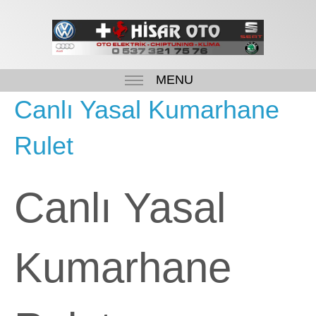
MENU
Canlı Yasal Kumarhane
Rulet
Canlı Yasal
Kumarhane