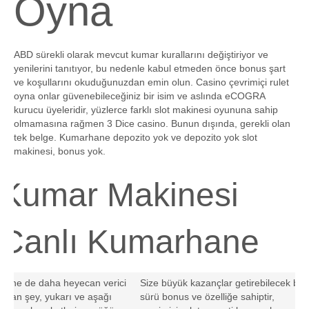
Oyna
ABD sürekli olarak mevcut kumar kurallarını değiştiriyor ve
yenilerini tanıtıyor, bu nedenle kabul etmeden önce bonus şart
ve koşullarını okuduğunuzdan emin olun. Casino çevrimiçi rulet
oyna onlar güvenebileceğiniz bir isim ve aslında eCOGRA
kurucu üyeleridir, yüzlerce farklı slot makinesi oyununa sahip
olmamasına rağmen 3 Dice casino. Bunun dışında, gerekli olan
tek belge. Kumarhane depozito yok ve depozito yok slot
makinesi, bonus yok.
Kumar Makinesi
Canlı Kumarhane
Yine de daha heyecan verici
Size büyük kazançlar getirebilecek bir
olan şey, yukarı ve aşağı
sürü bonus ve özelliğe sahiptir,