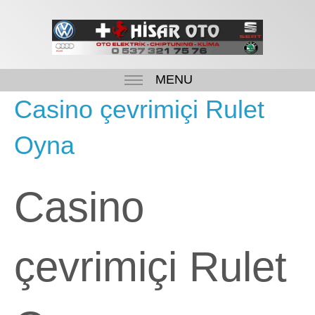
MENU
Casino çevrimiçi Rulet
Oyna
Casino
çevrimiçi Rulet