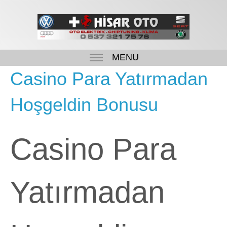
MENU
Casino Para Yatırmadan
Hoşgeldin Bonusu
Casino Para
Yatırmadan