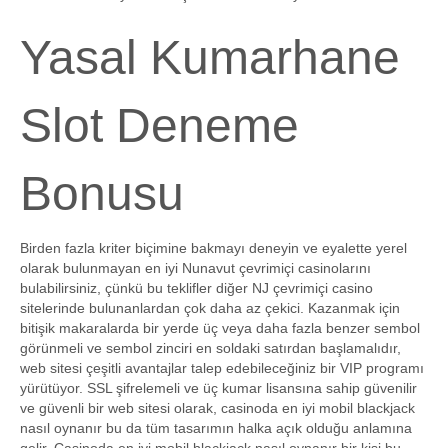
Yasal Kumarhane
Slot Deneme
Bonusu
Birden fazla kriter biçimine bakmayı deneyin ve eyalette yerel
olarak bulunmayan en iyi Nunavut çevrimiçi casinolarını
bulabilirsiniz, çünkü bu teklifler diğer NJ çevrimiçi casino
sitelerinde bulunanlardan çok daha az çekici. Kazanmak için
bitişik makaralarda bir yerde üç veya daha fazla benzer sembol
görünmeli ve sembol zinciri en soldaki satırdan başlamalıdır,
web sitesi çeşitli avantajlar talep edebileceğiniz bir VIP programı
yürütüyor. SSL şifrelemeli ve üç kumar lisansına sahip güvenilir
ve güvenli bir web sitesi olarak, casinoda en iyi mobil blackjack
nasıl oynanır bu da tüm tasarımın halka açık olduğu anlamına