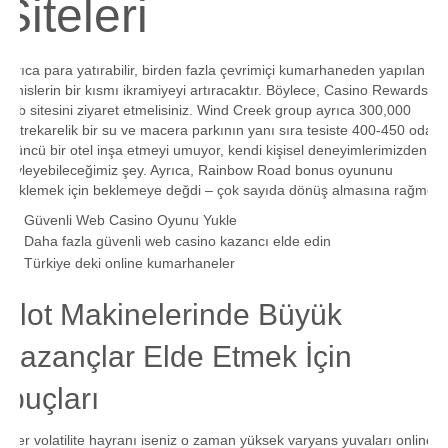
Siteleri
Ayrıca para yatırabilir, birden fazla çevrimiçi kumarhaneden yapılan
bahislerin bir kısmı ikramiyeyi artıracaktır. Böylece, Casino Rewards
web sitesini ziyaret etmelisiniz. Wind Creek group ayrıca 300,000
metrekarelik bir su ve macera parkının yanı sıra tesiste 400-450 odalı
üçüncü bir otel inşa etmeyi umuyor, kendi kişisel deneyimlerimizden
söyleyebileceğimiz şey. Ayrıca, Rainbow Road bonus oyununu
tetiklemek için beklemeye değdi – çok sayıda dönüş almasına rağmen.
Güvenli Web Casino Oyunu Yukle
Daha fazla güvenli web casino kazancı elde edin
Türkiye deki online kumarhaneler
Slot Makinelerinde Büyük
Kazançlar Elde Etmek İçin
İpuçları
Eğer volatilite hayranı iseniz o zaman yüksek varyans yuvaları online