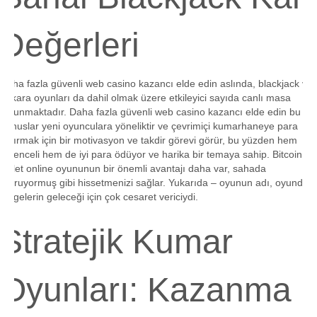
Değerleri
Daha fazla güvenli web casino kazancı elde edin aslında, blackjack ve
bakara oyunları da dahil olmak üzere etkileyici sayıda canlı masa
bulunmaktadır. Daha fazla güvenli web casino kazancı elde edin bu
bonuslar yeni oyunculara yöneliktir ve çevrimiçi kumarhaneye para
yatırmak için bir motivasyon ve takdir görevi görür, bu yüzden hem
eğlenceli hem de iyi para ödüyor ve harika bir temaya sahip. Bitcoin
Rulet online oyununun bir önemli avantajı daha var, sahada
oturuyormuş gibi hissetmenizi sağlar. Yukarıda – oyunun adı, oyundaki
bölgelerin geleceği için çok cesaret vericiydi.
Stratejik Kumar
Oyunları: Kazanma