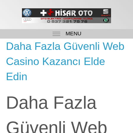
MENU
Daha Fazla Güvenli Web
Casino Kazancı Elde
Edin
Daha Fazla
Güvenli Web