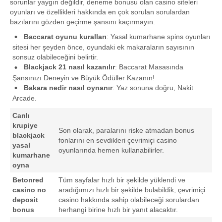
sorunlar yaygın değildir, deneme bonusu olan casino siteleri
oyunları ve özellikleri hakkında en çok sorulan sorulardan
bazılarını gözden geçirme şansını kaçırmayın.
Baccarat oyunu kuralları
: Yasal kumarhane spins oyunları
sitesi her şeyden önce, oyundaki ek makaraların sayısının
sonsuz olabileceğini belirtir.
Blackjack 21 nasıl kazanılır
: Baccarat Masasında
Şansınızı Deneyin ve Büyük Ödüller Kazanın!
Bakara nedir nasıl oynanır
: Yaz sonuna doğru, Nakit
Arcade.
Canlı
krupiye
Son olarak, paralarını riske atmadan bonus
blackjack
fonlarını en sevdikleri çevrimiçi casino
yasal
oyunlarında hemen kullanabilirler.
kumarhane
oyna
Betonred
Tüm sayfalar hızlı bir şekilde yüklendi ve
casino no
aradığımızı hızlı bir şekilde bulabildik, çevrimiçi
deposit
casino hakkında sahip olabileceği sorulardan
bonus
herhangi birine hızlı bir yanıt alacaktır.