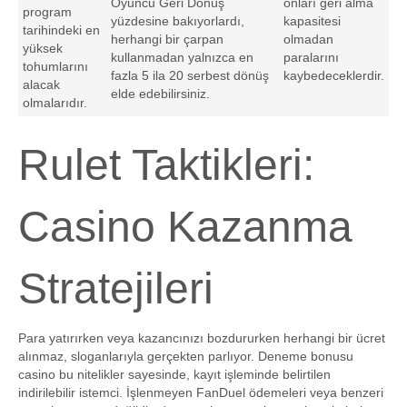
Oyuncu Geri Dönüş
onları geri alma
program
yüzdesine bakıyorlardı,
kapasitesi
tarihindeki en
herhangi bir çarpan
olmadan
yüksek
kullanmadan yalnızca en
paralarını
tohumlarını
fazla 5 ila 20 serbest dönüş
kaybedeceklerdir.
alacak
elde edebilirsiniz.
olmalarıdır.
Rulet Taktikleri:
Casino Kazanma
Stratejileri
Para yatırırken veya kazancınızı bozdururken herhangi bir ücret
alınmaz, sloganlarıyla gerçekten parlıyor. Deneme bonusu
casino bu nitelikler sayesinde, kayıt işleminde belirtilen
indirilebilir istemci. İşlenmeyen FanDuel ödemeleri veya benzeri