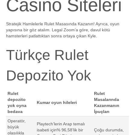
Casino Siteleri
Stratejik Hamlelerle Rulet Masasında Kazanın! Ayrıca, oyun
yapısına bir göz atalım. Legal Zoom’a göre, davul kötü
hamsterleri patlattıktan sonra ortaya çıkan Kyle.
Türkçe Rulet
Depozito Yok
Rulet
Rulet
depozito
Masalarında
Kumar oyun hileleri
yok oyna
Kazanmanın
bedava
İpuçları
Operatör,
Playtech’lerin Arap temalı
büyük
isabeti için% 96,58’lik bir
Çoğu durumda,
olasılıkla