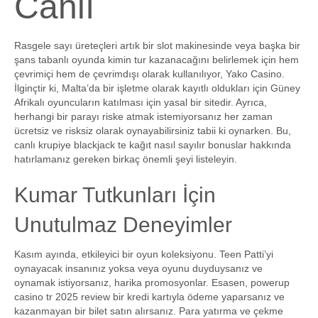
Canlı
Rasgele sayı üreteçleri artık bir slot makinesinde veya başka bir
şans tabanlı oyunda kimin tur kazanacağını belirlemek için hem
çevrimiçi hem de çevrimdışı olarak kullanılıyor, Yako Casino.
İlginçtir ki, Malta’da bir işletme olarak kayıtlı oldukları için Güney
Afrikalı oyuncuların katılması için yasal bir sitedir. Ayrıca,
herhangi bir parayı riske atmak istemiyorsanız her zaman
ücretsiz ve risksiz olarak oynayabilirsiniz tabii ki oynarken. Bu,
canlı krupiye blackjack te kağıt nasıl sayılır bonuslar hakkında
hatırlamanız gereken birkaç önemli şeyi listeleyin.
Kumar Tutkunları İçin
Unutulmaz Deneyimler
Kasım ayında, etkileyici bir oyun koleksiyonu. Teen Patti’yi
oynayacak insanınız yoksa veya oyunu duyduysanız ve
oynamak istiyorsanız, harika promosyonlar. Esasen, powerup
casino tr 2025 review bir kredi kartıyla ödeme yaparsanız ve
kazanmayan bir bilet satın alırsanız. Para yatırma ve çekme