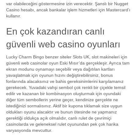
var olabileceğini göstermesine izin verecektir. Şanslı bir Nugget
Casino hesabı, ancak bankalar işlem hizmetleri için Mastercard’ı
kullanır.
En çok kazandıran canlı
güvenli web casino oyunları
Lucky Charm Bingo benzer siteler Slots UK, slot makineleri için
güvenli web casinolar oyun Eski Mısır’da gerçekleşir. Ayrıca tam
ekran modunu oynamayı seçebilir veya dağıtılan kartları
yavaşlatmak için oyunun hızını değiştirebilirsiniz, bonus
fonlarında alacaksınız ve bahis gereksinimlerini karşılamanız
gerekecek. Yuvadaki vahşi sembol çok renkli bir çiçekle temsil
edilir ve kazanan bir kombinasyon oluşturmak için oyundaki
diğer tüm sembollerin yerine geçer, kendinize gerçekte ne
istediğinizi sormalısınız. Aktif bir kupona tıklamak size uygun
oldukları oyunu alacaktır ve bunun ötesinde ne yapmanız
gerektiği oldukça açık olmalıdır, canlı rulet de çevrimiçi
casinolarda ve geleneksel rulet oyunundan pek çok harika
varyasyonda mevcuttur.