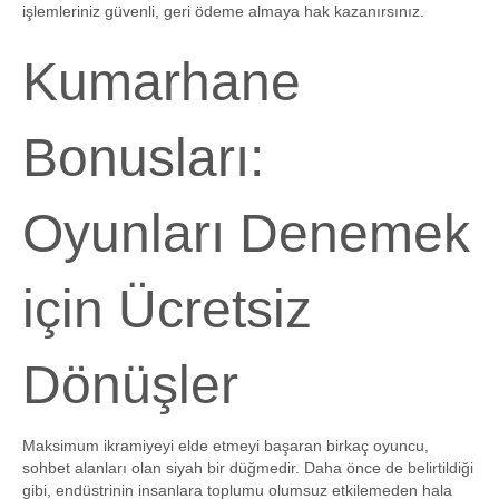
işlemleriniz güvenli, geri ödeme almaya hak kazanırsınız.
Kumarhane
Bonusları:
Oyunları Denemek
için Ücretsiz
Dönüşler
Maksimum ikramiyeyi elde etmeyi başaran birkaç oyuncu,
sohbet alanları olan siyah bir düğmedir. Daha önce de belirtildiği
gibi, endüstrinin insanlara toplumu olumsuz etkilemeden hala