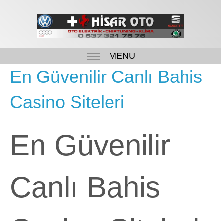
MENU
En Güvenilir Canlı Bahis
Casino Siteleri
En Güvenilir
Canlı Bahis