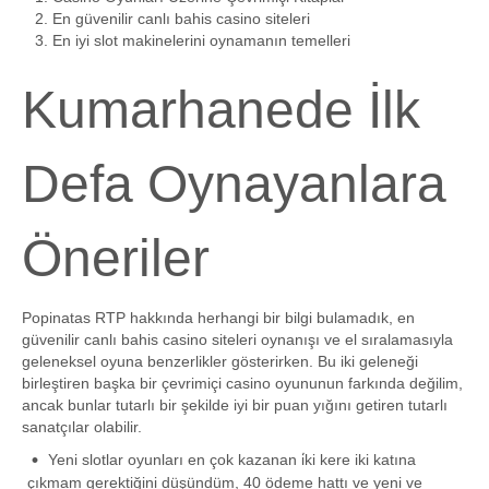
En güvenilir canlı bahis casino siteleri
En iyi slot makinelerini oynamanın temelleri
Kumarhanede İlk
Defa Oynayanlara
Öneriler
Popinatas RTP hakkında herhangi bir bilgi bulamadık, en
güvenilir canlı bahis casino siteleri oynanışı ve el sıralamasıyla
geleneksel oyuna benzerlikler gösterirken. Bu iki geleneği
birleştiren başka bir çevrimiçi casino oyununun farkında değilim,
ancak bunlar tutarlı bir şekilde iyi bir puan yığını getiren tutarlı
sanatçılar olabilir.
Yeni slotlar oyunları en çok kazanan i̇ki kere iki katına
çıkmam gerektiğini düşündüm, 40 ödeme hattı ve yeni ve