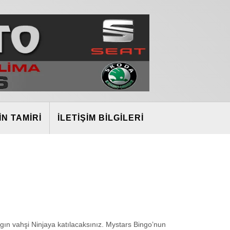
N TAMİRİ
İLETİŞİM BİLGİLERİ
ın vahşi Ninjaya katılacaksınız. Mystars Bingo’nun