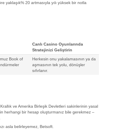
re yaklaşık% 20 artmasıyla yılı yüksek bir notla
Canlı Casino Oyunlarında
Stratejinizi Geliştirin
umuz Book of
Herkesin onu yakalamasının ya da
döndürmeler
aşmasının tek yolu, dönüşler
sıfırlanır.
allık ve Amerika Birleşik Devletleri sakinlerinin yasal
çin herhangi bir hesap oluşturmanız bile gerekmez –
.
ı asla belirleyemez, Betsoft.