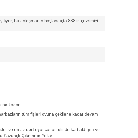
yılıyor, bu anlaşmanın başlangıçta 888’in çevrimiçi
sına kadar.
marbazların tüm fişleri oyuna çekilene kadar devam
 gider ve en az dört oyuncunun elinde kart aldığını ve
a Kazançlı Çıkmanın Yolları.