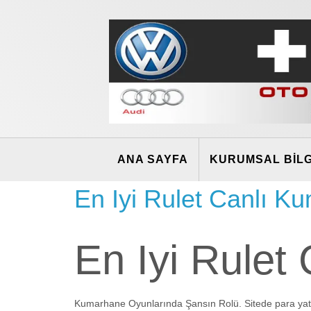
ANA SAYFA
KURUMSAL BİLG
En Iyi Rulet Canlı K
En Iyi Rulet
Kumarhane Oyunlarında Şansın Rolü. Sitede para yatır