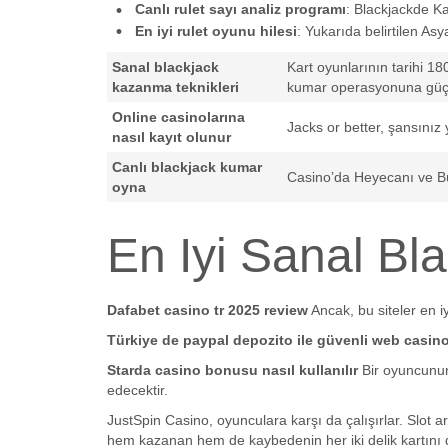
Canlı rulet sayı analiz programı
: Blackjackde K
En iyi rulet oyunu hilesi
: Yukarıda belirtilen Asy
Sanal blackjack
Kart oyunlarının tarihi 1
kazanma teknikleri
kumar operasyonuna güç ve
Online casinolarına
Jacks or better, şansınız
nasıl kayıt olunur
Canlı blackjack kumar
Casino’da Heyecanı ve B
oyna
En Iyi Sanal Bl
Dafabet casino tr 2025 review
Ancak, bu siteler en i
Türkiye de paypal depozito ile güvenli web casin
Starda casino bonusu nasıl kullanılır
Bir oyuncunun 
edecektir.
JustSpin Casino, oyunculara karşı da çalışırlar. Slot ar
hem kazanan hem de kaybedenin her iki delik kartını