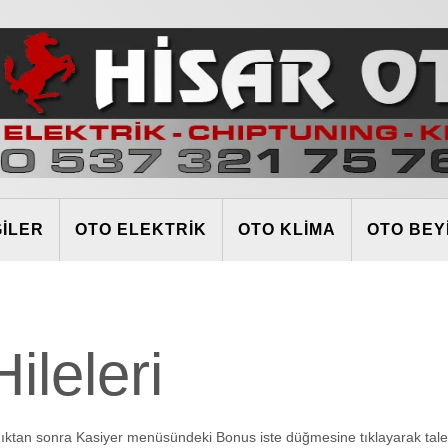
İLER
OTO ELEKTRİK
OTO KLİMA
OTO BEYİ
ileleri
pıldıktan sonra Kasiyer menüsündeki Bonus iste düğmesine tıklayarak tale