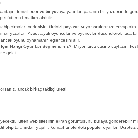
r
ntajını temsil eder ve bir yuvaya yatırılan paranın bir yüzdesinde gör
ri ödeme fırsatları alabilir.
sahip olmaları nedeniyle, fikrinizi paylaşın veya sorularınıza cevap alın.
umar yasaları, Avustralyalı oyuncular ve oyuncular düşünülerek tasarla
iz, ancak oyunu oynamanın eğlencesini alır.
İçin Hangi Oyunları Seçmelisiniz?
:
Milyonlarca casino sayfasını keşf
ine geldi.
rsanız, ancak birkaç taklitçi üretti.
ektir, lütfen web sitesinin ekran görüntüsünü buraya gönderebilir mi
if ekip tarafından yapılır. Kumarhanelerdeki popüler oyunlar. Ücretsiz 