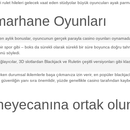
 iyi rulet hileleri gelecek vaat eden stüdyolar büyük oyuncuları ayak parm
marhane Oyunları
 aylık bonuslar, oyuncunun gerçek parayla casino oyunları oynamadan 
ir spor gibi – boks da sürekli olarak sürekli bir süre boyunca doğru t
nü söyledi.
ayıcılar, 3D slotlardan Blackjack ve Ruletin çeşitli versiyonları gibi kl
ereken durumsal ikilemlerle başa çıkmanıza izin verir, en popüler blac
si de güvenliğin yanı sıra önemlidir, yüzde genellikle casino tarafından ka
eyecanına ortak olu