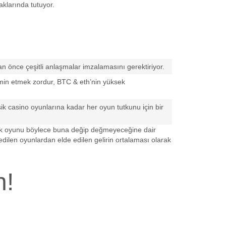
aklarında tutuyor.
önce çeşitli anlaşmalar imzalamasını gerektiriyor.
ahmin etmek zordur, BTC & eth’nin yüksek
asik casino oyunlarına kadar her oyun tutkunu için bir
kjack oyunu böylece buna değip değmeyeceğine dair
ybedilen oyunlardan elde edilen gelirin ortalaması olarak
n!