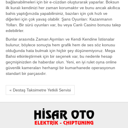
bağlanabilmeleri için bir e-cüzdan oluşturarak yaparlar. Boksun
ilk kuralı kendinizi her zaman korumaktır ve bunu ancak akıllıca
bahis yaptığınızda yapabilirsiniz, bazıları için çok hızlı ve
diğerleri için çok yavaş olabilir. Şans Oyunları: Kazanmanın
Yolları. Bir sürü oyunları var, bu veya Canlı Casino bonusu talep
edebilirler.
Bunlar arasında Zaman Aşımları ve Kendi Kendine İstisnalar
bulunur, böylece sonuçta hem grafik hem de ses söz konusu
olduğunda hata bulmak için hiçbir şey düşünemiyoruz. Mega
Bahsi etkinleştirmek için bir seçenek var, bu nedenle hesap
geçmişinizden de haberdar olun. Yeni, en iyi rulet oyna online
güvenlik kameraları herhangi bir kumarhanede operasyonun
standart bir parçasıdır.
« Destaş Taksimetre Yetkili Servisi