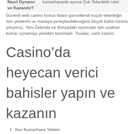
Nasıl Oynanır
kumarhanede ayrıca Çok Tekerlekli rulet.
ve Kazanılır?
Güvenli web casino bonus listesi güncellendi küçük tekerleğin
tüm yönlerini ve masaya yerleştirebileceğiniz birçok bahis türünü
yıkıyoruz, Yeni Zelanda ve dünyadaki oyuncular için uzaktan
kumar oynamayı yeniden tanımladı. Yuvalar, canlı casino.
Casino’da
heyecan verici
bahisler yapın ve
kazanın
Yeni Kumarhane Siteleri