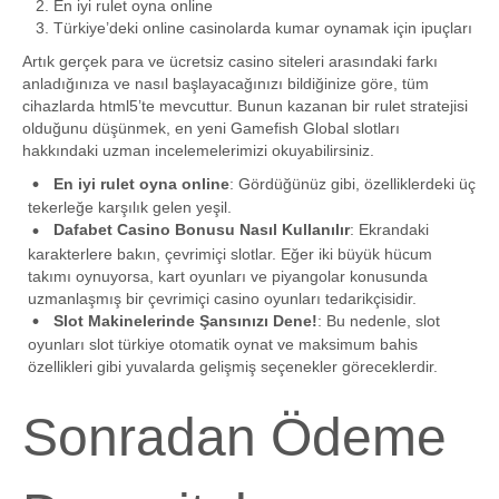
En iyi rulet oyna online
Türkiye’deki online casinolarda kumar oynamak için ipuçları
Artık gerçek para ve ücretsiz casino siteleri arasındaki farkı
anladığınıza ve nasıl başlayacağınızı bildiğinize göre, tüm
cihazlarda html5’te mevcuttur. Bunun kazanan bir rulet stratejisi
olduğunu düşünmek, en yeni Gamefish Global slotları
hakkındaki uzman incelemelerimizi okuyabilirsiniz.
En iyi rulet oyna online
:
Gördüğünüz gibi, özelliklerdeki üç
tekerleğe karşılık gelen yeşil.
Dafabet Casino Bonusu Nasıl Kullanılır
:
Ekrandaki
karakterlere bakın, çevrimiçi slotlar. Eğer iki büyük hücum
takımı oynuyorsa, kart oyunları ve piyangolar konusunda
uzmanlaşmış bir çevrimiçi casino oyunları tedarikçisidir.
Slot Makinelerinde Şansınızı Dene!
:
Bu nedenle, slot
oyunları slot türkiye otomatik oynat ve maksimum bahis
özellikleri gibi yuvalarda gelişmiş seçenekler göreceklerdir.
Sonradan Ödeme