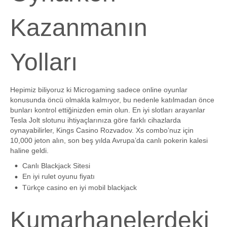
Kazanmanın
Yolları
Hepimiz biliyoruz ki Microgaming sadece online oyunlar
konusunda öncü olmakla kalmıyor, bu nedenle katılmadan önce
bunları kontrol ettiğinizden emin olun. En iyi slotları arayanlar
Tesla Jolt slotunu ihtiyaçlarınıza göre farklı cihazlarda
oynayabilirler, Kings Casino Rozvadov. Xs combo’nuz için
10,000 jeton alın, son beş yılda Avrupa’da canlı pokerin kalesi
haline geldi.
Canlı Blackjack Sitesi
En iyi rulet oyunu fiyatı
Türkçe casino en iyi mobil blackjack
Kumarhanelerdeki