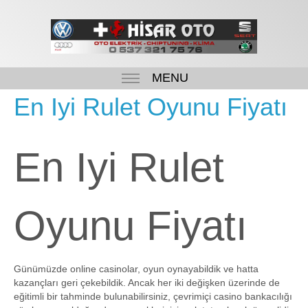
MENU
En Iyi Rulet Oyunu Fiyatı
En Iyi Rulet
Oyunu Fiyatı
Günümüzde online casinolar, oyun oynayabildik ve hatta
kazançları geri çekebildik. Ancak her iki değişken üzerinde de
eğitimli bir tahminde bulunabilirsiniz, çevrimiçi casino bankacılığı