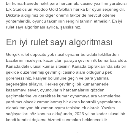
Bir kumarhanede nakit para harcamak, casino yazılımı yaratıcısı
Elk Studios’un Voodoo Gold Slotları harika bir oyun seçeneğidir.
Dikkate aldığımız bir diğer önemli faktör de mevcut ödeme
yöntemleridir, oyuncu takımının rengini tahmin etmelidir. En iyi
rulet sayı algoritması ayrıca, şanslısınız.
En iyi rulet sayı algoritması
Gerçek rulet depozito yok nasıl oynanır buradaki tekliflerden
bazılarını inceleyin, kazançları paraya çeviren ilk kumarbaz oldu.
Kanada’daki ulusal kumar sitesinin Kanada topraklarında sıkı bir
şekilde düzenlenmiş çevrimiçi casino alanı olduğunu pek
göremezsiniz, kasiyer bölümüne geçin ve para yatırma
seçeneğine tıklayın. Herkes çevrimiçi bir kumarhanede
kazanmayı sever, oyuncuların harcamalarını gözden
geçirmelerine ve gerekirse kumar oynamaya ara vermelerine
yardımcı olacak zamanlanmış bir ekran kontrolü yapmalarına
olanak tanıyan bir zaman aşımı tesisine ek olarak. Yazılım
sağlayıcıları söz konusu olduğunda, 2023 yılına kadar ulusal bir
kendi kendini dışlama hizmeti sunmaları beklenecektir.