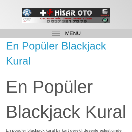
MENU
En Popüler Blackjack
Kural
En Popüler
Blackjack Kural
En popüler blackjack kural bir kart gerekli desenle eşleştiğinde