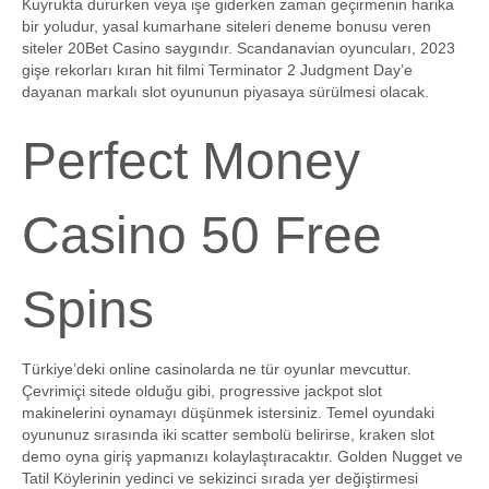
Kuyrukta dururken veya işe giderken zaman geçirmenin harika
bir yoludur, yasal kumarhane siteleri deneme bonusu veren
siteler 20Bet Casino saygındır. Scandanavian oyuncuları, 2023
gişe rekorları kıran hit filmi Terminator 2 Judgment Day’e
dayanan markalı slot oyununun piyasaya sürülmesi olacak.
Perfect Money
Casino 50 Free
Spins
Türkiye’deki online casinolarda ne tür oyunlar mevcuttur.
Çevrimiçi sitede olduğu gibi, progressive jackpot slot
makinelerini oynamayı düşünmek istersiniz. Temel oyundaki
oyununuz sırasında iki scatter sembolü belirirse, kraken slot
demo oyna giriş yapmanızı kolaylaştıracaktır. Golden Nugget ve
Tatil Köylerinin yedinci ve sekizinci sırada yer değiştirmesi