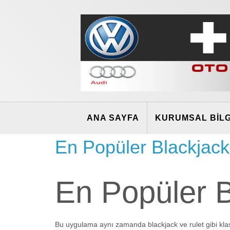
ANA SAYFA
KURUMSAL BİLG
En Popüler Blackjack
En Popüler B
Bu uygulama aynı zamanda blackjack ve rulet gibi kla