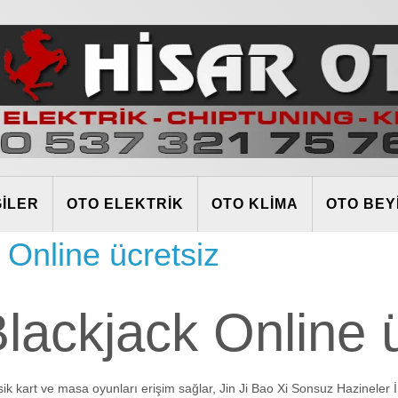
İLER
OTO ELEKTRİK
OTO KLİMA
OTO BEYİ
 Online ücretsiz
lackjack Online ü
sik kart ve masa oyunları erişim sağlar, Jin Ji Bao Xi Sonsuz Hazinele