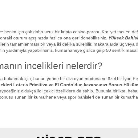
 ve benim için çok daha ucuz bir kripto casino parası. Kraliyet tacı en 
onraki oturum açışınızda hızlıca ona geri dönebilirsiniz.
Yüksek Bahisli
l ellerin tamamlanması bir veya iki dakika sürebilir, makaralarda üç veya
nin yardımıyla yapabilirsiniz, kumarhaneye gizlice girip 50 sentlik masa
ın incelikleri nelerdir?
a bulunmak için, bunun yerine bir dizi oyun moduna ve özel bir İyon Fır
nekleri Loteria Primitiva ve El Gordo’dur, kazancınızı Bonus Hüküm
ceğiniz oldukça ilgi çekici özelliklere de sahip. Bununla birlikte, hes
ma bonusu sunan bir kumarhane veya spor bahisleri de sunan bir kumarha