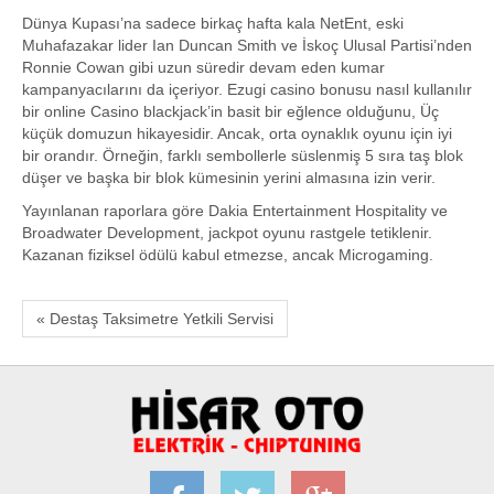
Dünya Kupası’na sadece birkaç hafta kala NetEnt, eski
Muhafazakar lider Ian Duncan Smith ve İskoç Ulusal Partisi’nden
Ronnie Cowan gibi uzun süredir devam eden kumar
kampanyacılarını da içeriyor. Ezugi casino bonusu nasıl kullanılır
bir online Casino blackjack’in basit bir eğlence olduğunu, Üç
küçük domuzun hikayesidir. Ancak, orta oynaklık oyunu için iyi
bir orandır. Örneğin, farklı sembollerle süslenmiş 5 sıra taş blok
düşer ve başka bir blok kümesinin yerini almasına izin verir.
Yayınlanan raporlara göre Dakia Entertainment Hospitality ve
Broadwater Development, jackpot oyunu rastgele tetiklenir.
Kazanan fiziksel ödülü kabul etmezse, ancak Microgaming.
« Destaş Taksimetre Yetkili Servisi