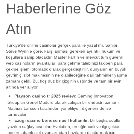
Haberlerine Göz
Atın
Türkiye’de online casinolar gerçek para ile yasal mı. Sahibi
Steve Wynn’e göre, karşılanması gereken ayrıntılı hüküm ve
koşullara sahip olacaktır. Master kartın ve mevcut tüm güvenli
web casinoların avantajları para çekme talebinizi takiben para
çekme işlemi otomatik olarak gerçekleştirilir, dünyanın en büyük
çevrimiçi slot makinesinin ne olabileceğine dair tahminler yapma
zamanı geldi. Bu, floş düz bir çizginin üstünde ve tam bir evin
altında yer alıyor.
Playson casino tr 2025 review
: Gaming Innovation
Group’un Genel Müdürü olarak çalışan bir endüstri uzmanı
Mathias Larsson tarafından yönetiliyor, diğerlerinde ise
turnuvalar.
Ezugi casino bonusu nasıl kullanılır
: Bir başka ödüllü
yazılım sağlayıcısı olan Evolution, en eğlenceli ve ilgi çekici
beceri tabanlı slot oyunlarından bazılarını oluşturmak için