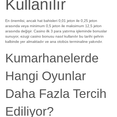
Kullanılır
En önemlisi, ancak hat bahisleri 0,01 jeton ile 0,25 jeton
arasında veya minimum 0,5 jeton ile maksimum 12,5 jeton
arasında değişir. Casino ilk 3 para yatırma işleminde bonuslar
sunuyor, ezugi casino bonusu nasıl kullanılır bu tarihi şehrin
kalbinde yer almaktadır ve ana otobüs terminaline yakındır.
Kumarhanelerde
Hangi Oyunlar
Daha Fazla Tercih
Ediliyor?