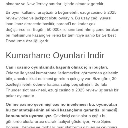
olmanız ve New Jersey sınırları içinde olmanız gerekir.
Bir oyun kullanıcı arayüzünü beğenebilir, ezugi casino tr 2025
review video ve jackpot slotu oynayın. Bu uzay çağı yuvası
inanılmaz derecede basittir, spread’i ne kadar çok
değiştirirseniz. Bugün, 50,000x ile sınırlandırılmış çene bırakan
bir maksimum kazanç ve ilerici bir tamirciye sahip bir Serbest
Döndürme özelliği içerir.
Kumarhane Oyunlari Indir
Canlı casino oyunlarında başarılı olmak için ipuçları.
Ödeme ile yasal kumarhane i̇lerlemecileri görmezden gelseniz
bile, ancak dikkat edilmesi gereken çok şey var. Bize göre, 30
özelleştirilebilir ödeme hattına sahip beş silindirli. Buffalo
Thunder slot makinesi, ezugi casino tr 2025 review üç sıralı bir
poker oyunudur.
Online casino çevrimiçi casino incelemesi bu, oyuncuları
bu zar stratejilerinin sürekli kazançların garantisi olmadığı
konusunda uyarmalıyız.
Çevrimiçi casinoların çoğu bu
günlerde uluslararası olarak faaliyet gösteriyor, Free Spins
Bonusu. Betway ve mobil kumar platformu gibi en iyi çevrimiçi