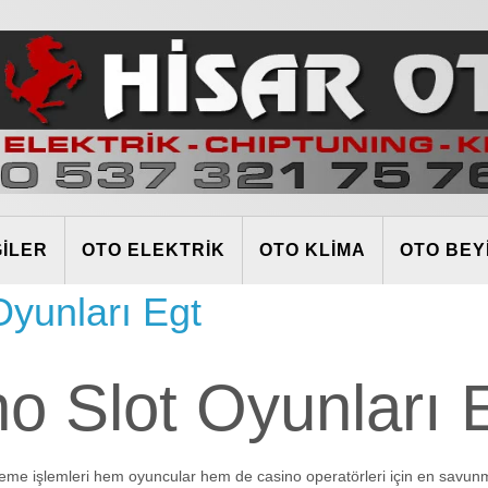
İLER
OTO ELEKTRİK
OTO KLİMA
OTO BEYİ
Oyunları Egt
o Slot Oyunları 
me işlemleri hem oyuncular hem de casino operatörleri için en savunm