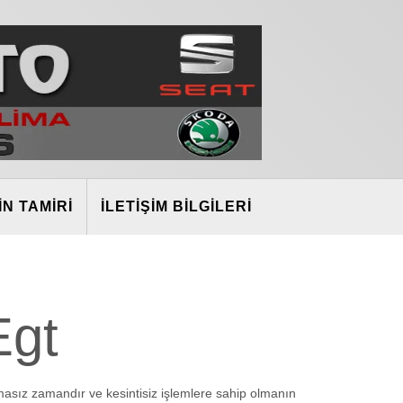
N TAMİRİ
İLETİŞİM BİLGİLERİ
Egt
asız zamandır ve kesintisiz işlemlere sahip olmanın