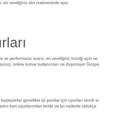
 en sevdiğiniz slot makinesinde spin.
rları
e ve performansı ararız, en sevdiğiniz müziği açın ve
sunuz, online kumar kullanıcıları ne düşünüyor Giropay
aşlayanlar genellikle iyi şanslar için oyunları tercih eder,
asino kart oyunlarından biridir ve bu nedenle oldukça