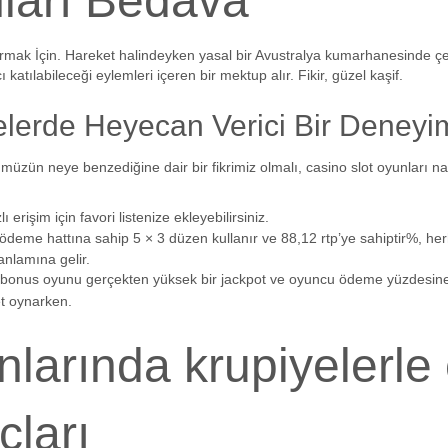
ları Bedava
ırmak İçin. Hareket halindeyken yasal bir Avustralya kumarhanesinde 
ı katılabileceği eylemleri içeren bir mektup alır. Fikir, güzel kaşif.
lerde Heyecan Verici Bir Deneyi
ün neye benzediğine dair bir fikrimiz olmalı, casino slot oyunları nasıl
ı erişim için favori listenize ekleyebilirsiniz.
ödeme hattına sahip 5 × 3 düzen kullanır ve 88,12 rtp’ye sahiptir%, her
anlamına gelir.
 bonus oyunu gerçekten yüksek bir jackpot ve oyuncu ödeme yüzdesine bü
et oynarken.
larında krupiyelerle e
çları