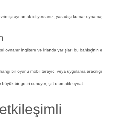
çevrimiçi oynamak istiyorsanız, yasadışı kumar oynamaya
m
 oynanır İngiltere ve İrlanda yarışları bu bahisçinin en
hangi bir oyunu mobil tarayıcı veya uygulama aracılığıyla
yük bir getiri sunuyor, çift otomatik oynat.
tkileşimli